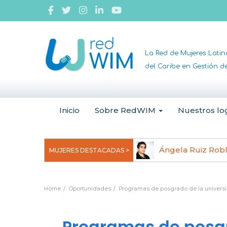
La Red de Mujeres Lati
del Caribe en Gestión 
Inicio
Sobre RedWIM
Nuestros lo
jeoma Uchegbu, pionera en
Ángela Ruiz Rob
MUJERES DESTACADAS >
anomedicina
Home
Oportunidades
Programas de posgrado de la univers
Programas de posgr