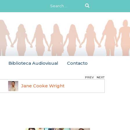
Search
for:
Biblioteca Audiovisual
Contacto
PREV
NEXT
Jane Cooke Wright
Ruth 