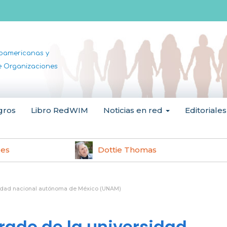
noamericanas y
de Organizaciones
gros
Libro RedWIM
Noticias en red
Editoriales
les
Dottie Thomas
idad nacional autónoma de México (UNAM)
ado de la universidad