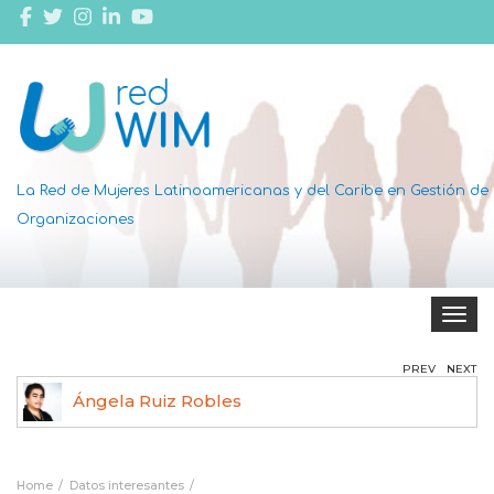
La Red de Mujeres Latinoamericanas y del Caribe en Gestión de
Organizaciones
Toggle 
PREV
NEXT
Ángela Ruiz Robles
Home
Datos interesantes