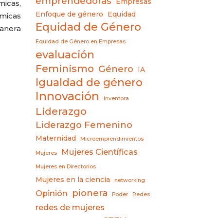
emprendedoras
Empresas
micas,
Enfoque de género
Equidad
ámicas
Equidad de Género
anera
Equidad de Género en Empresas
evaluación
Feminismo
Género
IA
Igualdad de género
Innovación
Inventora
Liderazgo
Liderazgo Femenino
Maternidad
Microemprendimientos
Mujeres Científicas
Mujeres
Mujeres en Directorios
Mujeres en la ciencia
networking
pionera
Opinión
Poder
Redes
redes de mujeres