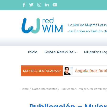
La Red de Mujeres Lati
del Caribe en Gestión 
Inicio
Sobre RedWIM
Nuestros lo
jeoma Uchegbu, pionera en
Ángela Ruiz Rob
MUJERES DESTACADAS >
anomedicina
Home
Datos interesantes
Publicación – Mujer rural: cambios
Publicación – Mujer