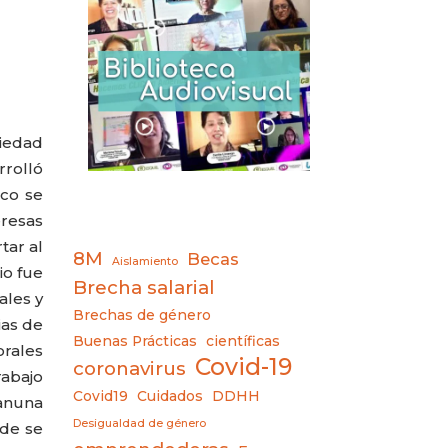
ciedad
rrolló
rco se
resas
tar al
8M
Becas
Aislamiento
io fue
Brecha salarial
ales y
Brechas de género
ias de
Buenas Prácticas
científicas
orales
Covid-19
coronavirus
rabajo
Covid19
Cuidados
DDHH
ranuna
Desigualdad de género
nde se