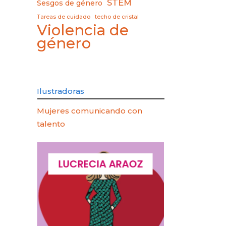
STEM
Sesgos de género
Tareas de cuidado
techo de cristal
Violencia de
género
Ilustradoras
Mujeres comunicando con
talento
QUES
LUCRECIA ARAOZ
LUCIA 