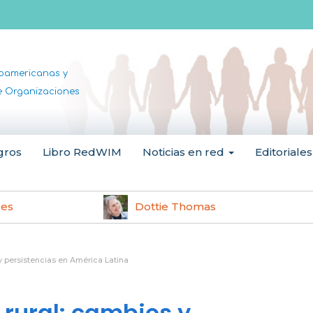
noamericanas y
de Organizaciones
gros
Libro RedWIM
Noticias en red
Editoriales
les
Dottie Thomas
 y persistencias en América Latina
 rural: cambios y