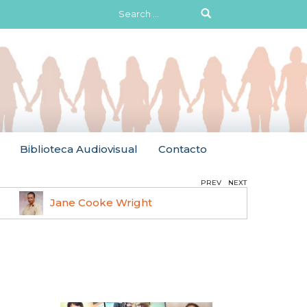
Search
for:
Biblioteca Audiovisual
Contacto
PREV
NEXT
Jane Cooke Wright
Ruth 