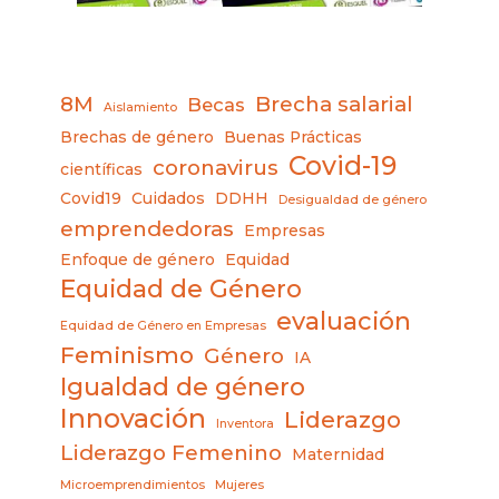
8M
Brecha salarial
Becas
Aislamiento
Brechas de género
Buenas Prácticas
Covid-19
coronavirus
científicas
Covid19
Cuidados
DDHH
Desigualdad de género
emprendedoras
Empresas
Enfoque de género
Equidad
Equidad de Género
evaluación
Equidad de Género en Empresas
Feminismo
Género
IA
Igualdad de género
Innovación
Liderazgo
Inventora
Liderazgo Femenino
Maternidad
Microemprendimientos
Mujeres