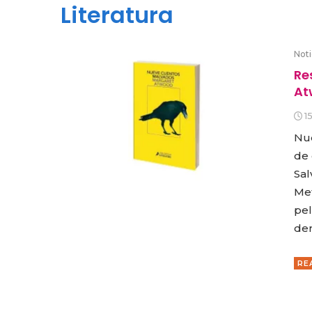
Literatura
Noti
Re
At
1
Nue
de 
Sal
Met
pel
dem
RE