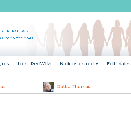
noamericanas y
de Organizaciones
gros
Libro RedWIM
Noticias en red
Editoriales
les
Dottie Thomas