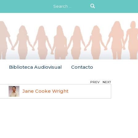
Search
for:
Biblioteca Audiovisual
Contacto
PREV
NEXT
Jane Cooke Wright
Ruth 