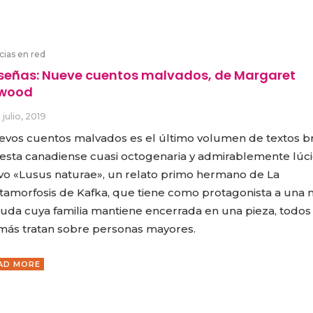
cias en red
señas: Nueve cuentos malvados, de Margaret
wood
5 julio, 2019
vos cuentos malvados es el último volumen de textos b
esta canadiense cuasi octogenaria y admirablemente lúci
vo «Lusus naturae», un relato primo hermano de La
amorfosis de Kafka, que tiene como protagonista a una n
uda cuya familia mantiene encerrada en una pieza, todos 
ás tratan sobre personas mayores.
AD MORE