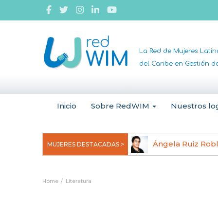
La Red de Mujeres Lati
del Caribe en Gestión 
Inicio
Sobre RedWIM
Nuestros lo
jeoma Uchegbu, pionera en
Ángela Ruiz Rob
MUJERES DESTACADAS >
anomedicina
Home
Literatura