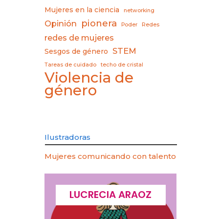
Mujeres en la ciencia
networking
pionera
Opinión
Poder
Redes
redes de mujeres
STEM
Sesgos de género
Tareas de cuidado
techo de cristal
Violencia de
género
Ilustradoras
Mujeres comunicando con talento
CQUES
LUCRECIA ARAOZ
LU