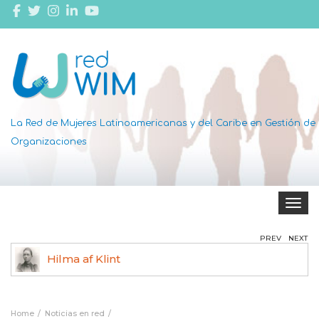
La Red de Mujeres Latinoamericanas y del Caribe en Gestión de
Organizaciones
Toggle 
PREV
NEXT
Hilma af Klint
Ag
Home
Noticias en red