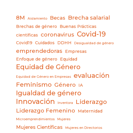
8M
Brecha salarial
Becas
Aislamiento
Brechas de género
Buenas Prácticas
Covid-19
coronavirus
científicas
Covid19
Cuidados
DDHH
Desigualdad de género
emprendedoras
Empresas
Enfoque de género
Equidad
Equidad de Género
evaluación
Equidad de Género en Empresas
Feminismo
Género
IA
Igualdad de género
Innovación
Liderazgo
Inventora
Liderazgo Femenino
Maternidad
Microemprendimientos
Mujeres
Mujeres Científicas
Mujeres en Directorios