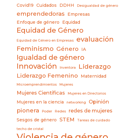
Covid19
Cuidados
DDHH
Desigualdad de género
emprendedoras
Empresas
Enfoque de género
Equidad
Equidad de Género
evaluación
Equidad de Género en Empresas
Feminismo
Género
IA
Igualdad de género
Innovación
Liderazgo
Inventora
Liderazgo Femenino
Maternidad
Microemprendimientos
Mujeres
Mujeres Científicas
Mujeres en Directorios
Opinión
Mujeres en la ciencia
networking
pionera
redes de mujeres
Poder
Redes
STEM
Sesgos de género
Tareas de cuidado
techo de cristal
Violencia de género