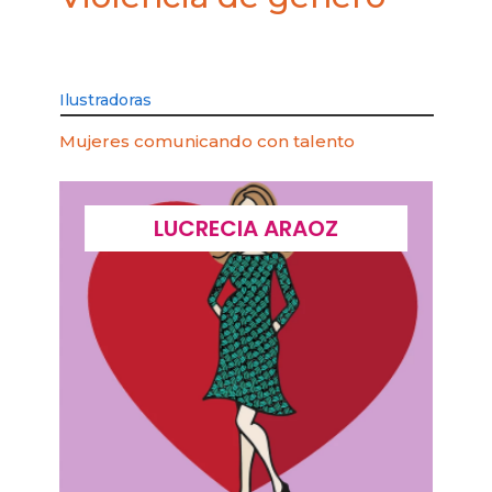
Ilustradoras
Mujeres comunicando con talento
LUCRECIA ARAOZ