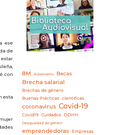
 a ese
ada de
 estar
ileña,
8M
Becas
fé con
Aislamiento
Brecha salarial
Brechas de género
n esta
Buenas Prácticas
científicas
Covid-19
coronavirus
Covid19
Cuidados
DDHH
 mujer
Desigualdad de género
edades
emprendedoras
Empresas