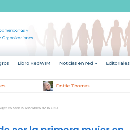
noamericanas y
de Organizaciones
gros
Libro RedWIM
Noticias en red
Editoriales
les
Dottie Thomas
mujer en abrir la Asamblea de la ONU
 de ser la primera mujer en