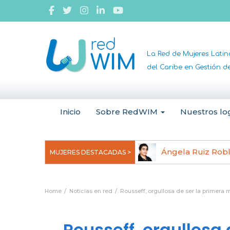
La Red de Mujeres Lati
del Caribe en Gestión 
Inicio
Sobre RedWIM
Nuestros lo
jeoma Uchegbu, pionera en
Ángela Ruiz Rob
MUJERES DESTACADAS >
anomedicina
Home
Noticias en red
Rousseff, orgullosa de ser la primera 
Rousseff, orgullosa