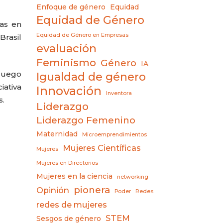
Enfoque de género
Equidad
Equidad de Género
as en
Equidad de Género en Empresas
Brasil
evaluación
Feminismo
Género
IA
luego
Igualdad de género
iativa
Innovación
Inventora
s.
Liderazgo
Liderazgo Femenino
Maternidad
Microemprendimientos
Mujeres Científicas
Mujeres
Mujeres en Directorios
Mujeres en la ciencia
networking
pionera
Opinión
Poder
Redes
redes de mujeres
STEM
Sesgos de género