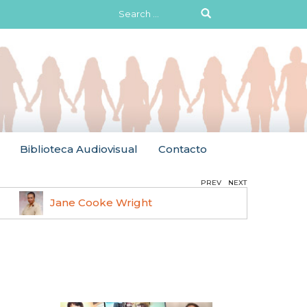
Search
for:
Biblioteca Audiovisual
Contacto
PREV
NEXT
Jane Cooke Wright
Ruth 