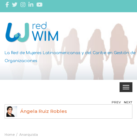
La Red de Mujeres Latinoamericanas y del Caribe en Gestión de
Organizaciones
Toggle 
PREV
NEXT
Ángela Ruiz Robles
Home
Anarquista