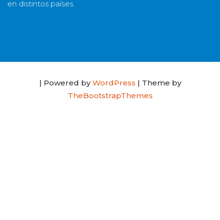
en distintos países.
| Powered by
WordPress
| Theme by
TheBootstrapThemes