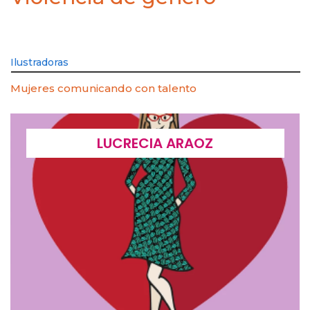
Ilustradoras
Mujeres comunicando con talento
LUCRECIA ARAOZ