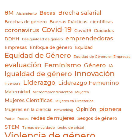
8M
Brecha salarial
Becas
Aislamiento
Brechas de género
Buenas Prácticas
científicas
Covid-19
coronavirus
Covid19
Cuidados
emprendedoras
DDHH
Desigualdad de género
Empresas
Enfoque de género
Equidad
Equidad de Género
Equidad de Género en Empresas
evaluación
Feminismo
Género
IA
Innovación
Igualdad de género
Liderazgo
Liderazgo Femenino
Inventora
Maternidad
Microemprendimientos
Mujeres
Mujeres Científicas
Mujeres en Directorios
pionera
Opinión
Mujeres en la ciencia
networking
redes de mujeres
Sesgos de género
Poder
Redes
STEM
Tareas de cuidado
techo de cristal
Violencia de género