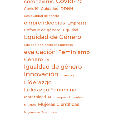
Covid-19
coronavirus
Covid19
Cuidados
DDHH
Desigualdad de género
emprendedoras
Empresas
Enfoque de género
Equidad
Equidad de Género
Equidad de Género en Empresas
evaluación
Feminismo
Género
IA
Igualdad de género
Innovación
Inventora
Liderazgo
Liderazgo Femenino
Maternidad
Microemprendimientos
Mujeres Científicas
Mujeres
Mujeres en Directorios