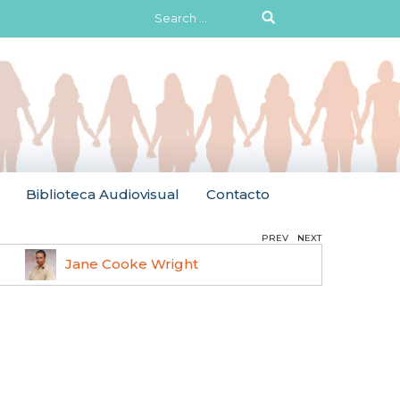
Search
for:
Biblioteca Audiovisual
Contacto
PREV
NEXT
Jane Cooke Wright
Ruth 