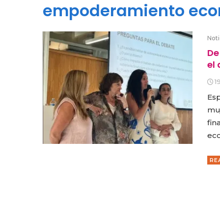
empoderamiento eco
Noti
De
el 
1
Esp
muj
fin
eco
RE