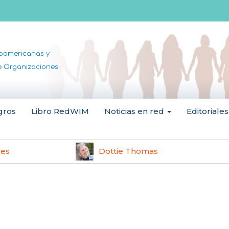
noamericanas y
de Organizaciones
gros
Libro RedWIM
Noticias en red
Editoriales
les
Dottie Thomas