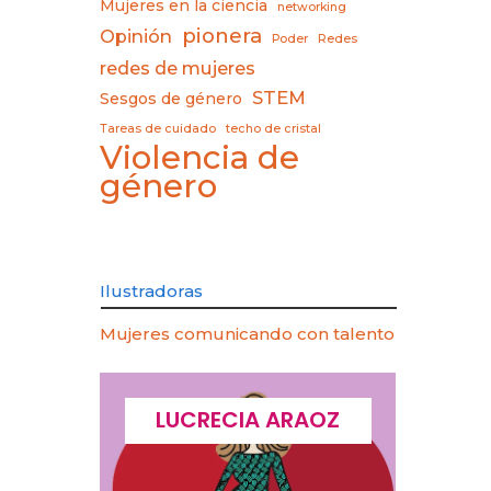
Mujeres en la ciencia
networking
pionera
Opinión
Poder
Redes
redes de mujeres
STEM
Sesgos de género
Tareas de cuidado
techo de cristal
Violencia de
género
Ilustradoras
Mujeres comunicando con talento
CQUES
LUCRECIA ARAOZ
LU