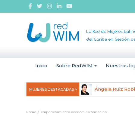
La Red de Mujeres Lati
del Caribe en Gestión 
Inicio
Sobre RedWIM
Nuestros lo
jeoma Uchegbu, pionera en
Ángela Ruiz Rob
MUJERES DESTACADAS >
anomedicina
Home
empoderamiento económico femenino