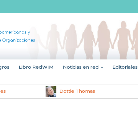
noamericanas y
de Organizaciones
gros
Libro RedWIM
Noticias en red
Editoriales
les
Dottie Thomas