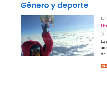
Género y deporte
Edit
Lh
1
La 
ade
de 
RE