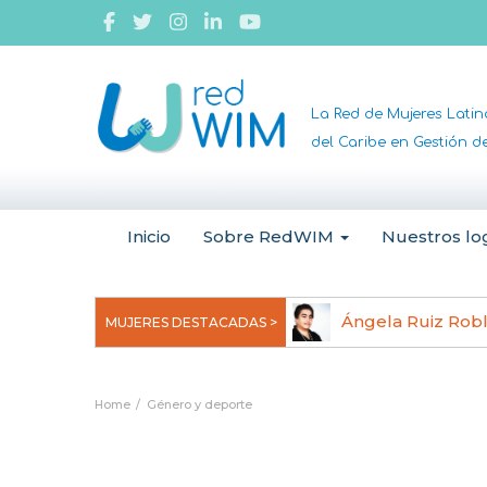
La Red de Mujeres Lati
del Caribe en Gestión 
Inicio
Sobre RedWIM
Nuestros lo
jeoma Uchegbu, pionera en
Ángela Ruiz Rob
MUJERES DESTACADAS >
anomedicina
Home
Género y deporte