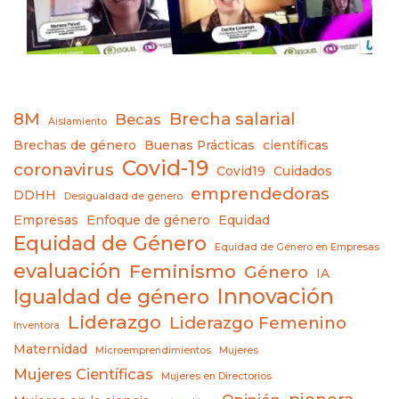
8M
Brecha salarial
Becas
Aislamiento
Brechas de género
Buenas Prácticas
científicas
Covid-19
coronavirus
Covid19
Cuidados
emprendedoras
DDHH
Desigualdad de género
Empresas
Enfoque de género
Equidad
Equidad de Género
Equidad de Género en Empresas
evaluación
Feminismo
Género
IA
Innovación
Igualdad de género
Liderazgo
Liderazgo Femenino
Inventora
Maternidad
Microemprendimientos
Mujeres
Mujeres Científicas
Mujeres en Directorios