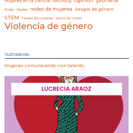
pionera
Opinión
Mujeres en la ciencia
networking
redes de mujeres
Sesgos de género
Poder
Redes
STEM
Tareas de cuidado
techo de cristal
Violencia de género
Ilustradoras
Mujeres comunicando con talento
LUCRECIA ARAOZ