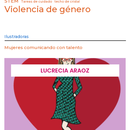
STEM
Tareas de cuidado
techo de cristal
Violencia de género
Ilustradoras
Mujeres comunicando con talento
LUCRECIA ARAOZ