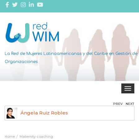
La Red de Mujeres Latinoamericanas y del Caribe en Gestión de
Organizaciones
Toggle 
PREV
NEXT
Ángela Ruiz Robles
Home
Maternity coaching