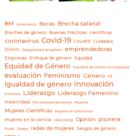
8M
Brecha salarial
Becas
Aislamiento
Brechas de género
Buenas Prácticas
científicas
Covid-19
coronavirus
Covid19
Cuidados
emprendedoras
DDHH
Desigualdad de género
Empresas
Enfoque de género
Equidad
Equidad de Género
Equidad de Género en Empresas
evaluación
Feminismo
Género
IA
Innovación
Igualdad de género
Liderazgo
Liderazgo Femenino
Inventora
Maternidad
Microemprendimientos
Mujeres
Mujeres Científicas
Mujeres en Directorios
pionera
Opinión
Mujeres en la ciencia
networking
redes de mujeres
Sesgos de género
Poder
Redes