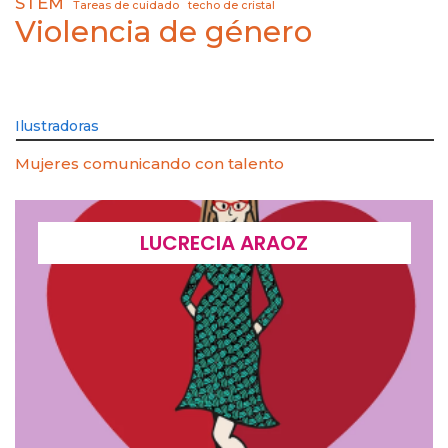
STEM
Tareas de cuidado
techo de cristal
Violencia de género
Ilustradoras
Mujeres comunicando con talento
LUCRECIA ARAOZ