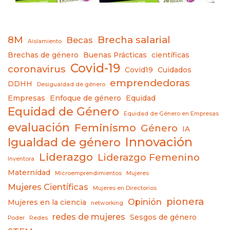
8M
Brecha salarial
Becas
Aislamiento
Brechas de género
Buenas Prácticas
científicas
Covid-19
coronavirus
Covid19
Cuidados
emprendedoras
DDHH
Desigualdad de género
Empresas
Enfoque de género
Equidad
Equidad de Género
Equidad de Género en Empresas
evaluación
Feminismo
Género
IA
Innovación
Igualdad de género
Liderazgo
Liderazgo Femenino
Inventora
Maternidad
Microemprendimientos
Mujeres
Mujeres Científicas
Mujeres en Directorios
pionera
Opinión
Mujeres en la ciencia
networking
redes de mujeres
Sesgos de género
Poder
Redes