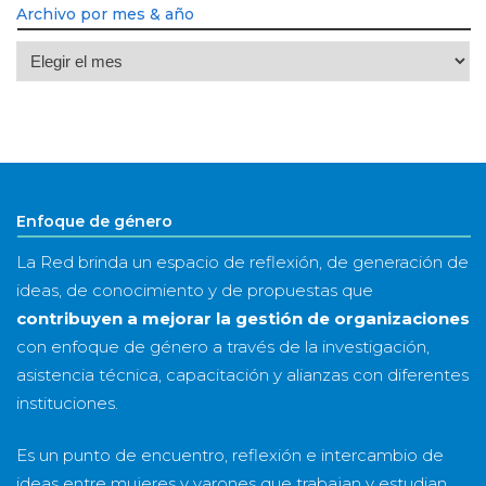
Archivo por mes & año
Archivo
por
mes
&
año
Enfoque de género
La Red brinda un espacio de reflexión, de generación de
ideas, de conocimiento y de propuestas que
contribuyen a mejorar la gestión de organizaciones
con enfoque de género a través de la investigación,
asistencia técnica, capacitación y alianzas con diferentes
instituciones.
Es un punto de encuentro, reflexión e intercambio de
ideas entre mujeres y varones que trabajan y estudian