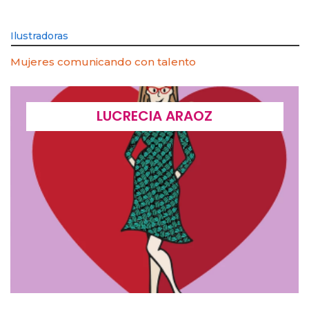
Ilustradoras
Mujeres comunicando con talento
LUCRECIA ARAOZ