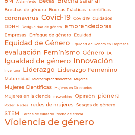
8M
Brecha salarial
Becas
Aislamiento
Brechas de género
Buenas Prácticas
científicas
Covid-19
coronavirus
Covid19
Cuidados
emprendedoras
DDHH
Desigualdad de género
Empresas
Enfoque de género
Equidad
Equidad de Género
Equidad de Género en Empresas
evaluación
Feminismo
Género
IA
Innovación
Igualdad de género
Liderazgo
Liderazgo Femenino
Inventora
Maternidad
Microemprendimientos
Mujeres
Mujeres Científicas
Mujeres en Directorios
pionera
Opinión
Mujeres en la ciencia
networking
redes de mujeres
Sesgos de género
Poder
Redes
STEM
Tareas de cuidado
techo de cristal
Violencia de género