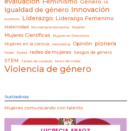
evaluación
Feminismo
Género
IA
Innovación
Igualdad de género
Liderazgo
Liderazgo Femenino
Inventora
Maternidad
Microemprendimientos
Mujeres
Mujeres Científicas
Mujeres en Directorios
pionera
Opinión
Mujeres en la ciencia
networking
redes de mujeres
Sesgos de género
Poder
Redes
STEM
Tareas de cuidado
techo de cristal
Violencia de género
Ilustradoras
Mujeres comunicando con talento
LUCRECIA ARAOZ