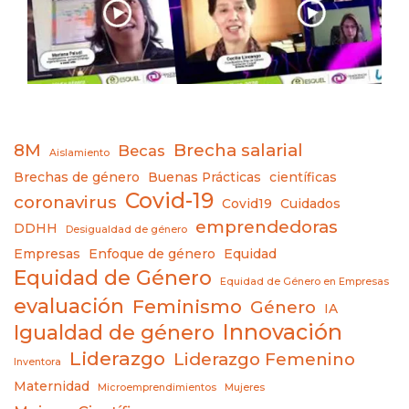
8M
Brecha salarial
Becas
Aislamiento
Brechas de género
Buenas Prácticas
científicas
Covid-19
coronavirus
Covid19
Cuidados
emprendedoras
DDHH
Desigualdad de género
Empresas
Enfoque de género
Equidad
Equidad de Género
Equidad de Género en Empresas
evaluación
Feminismo
Género
IA
Innovación
Igualdad de género
Liderazgo
Liderazgo Femenino
Inventora
Maternidad
Microemprendimientos
Mujeres