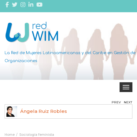
La Red de Mujeres Latinoamericanas y del Caribe en Gestión de
Organizaciones
Toggle 
PREV
NEXT
Ángela Ruiz Robles
Home
Sociología feminista