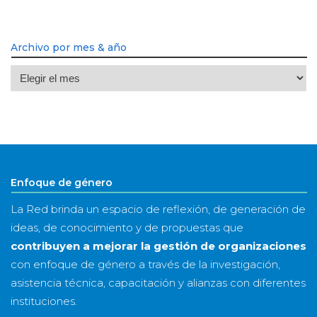
Archivo por mes & año
Archivo
por
mes
&
año
Enfoque de género
La Red brinda un espacio de reflexión, de generación de
ideas, de conocimiento y de propuestas que
contribuyen a mejorar la gestión de organizaciones
con enfoque de género a través de la investigación,
asistencia técnica, capacitación y alianzas con diferentes
instituciones.