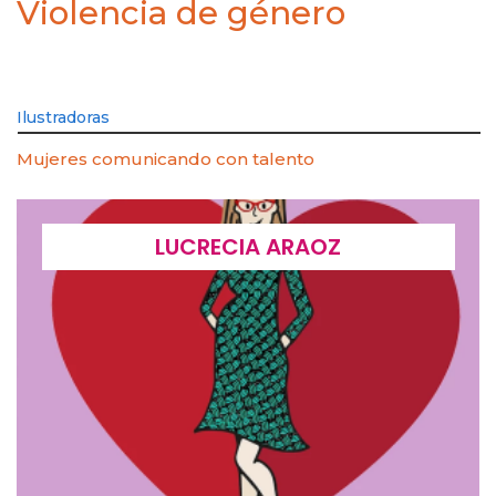
Violencia de género
Ilustradoras
Mujeres comunicando con talento
LUCRECIA ARAOZ