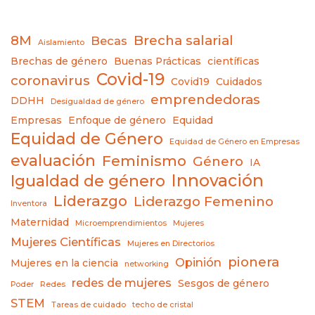
8M
Brecha salarial
Becas
Aislamiento
Brechas de género
Buenas Prácticas
científicas
Covid-19
coronavirus
Covid19
Cuidados
emprendedoras
DDHH
Desigualdad de género
Empresas
Enfoque de género
Equidad
Equidad de Género
Equidad de Género en Empresas
evaluación
Feminismo
Género
IA
Innovación
Igualdad de género
Liderazgo
Liderazgo Femenino
Inventora
Maternidad
Microemprendimientos
Mujeres
Mujeres Científicas
Mujeres en Directorios
pionera
Opinión
Mujeres en la ciencia
networking
redes de mujeres
Sesgos de género
Poder
Redes
STEM
Tareas de cuidado
techo de cristal