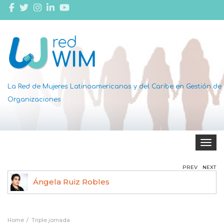
La Red de Mujeres Latinoamericanas y del Caribe en Gestión de
Organizaciones
Toggle 
PREV
NEXT
Ángela Ruiz Robles
Home
Triple jornada