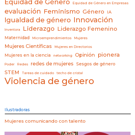
Equidad de Género
Equidad de Género en Empresas
evaluación
Feminismo
Género
IA
Innovación
Igualdad de género
Liderazgo
Liderazgo Femenino
Inventora
Maternidad
Microemprendimientos
Mujeres
Mujeres Científicas
Mujeres en Directorios
pionera
Opinión
Mujeres en la ciencia
networking
redes de mujeres
Sesgos de género
Poder
Redes
STEM
Tareas de cuidado
techo de cristal
Violencia de género
Ilustradoras
Mujeres comunicando con talento