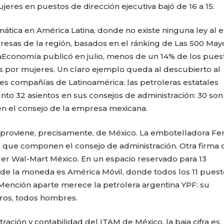
res en puestos de dirección ejecutiva bajó de 16 a 15.
tica en América Latina, donde no existe ninguna ley al es
esas de la región, basados en el ránking de Las 500 May
Economía publicó en julio, menos de un 14% de los pues
os por mujeres. Un claro ejemplo queda al descubierto al
les compañías de Latinoamérica: las petroleras estatales
nto 32 asientos en sus consejos de administración: 30 son
n el consejo de la empresa mexicana.
s proviene, precisamente, de México. La embotelladora F
s que componen el consejo de administración. Otra firma 
ler Wal-Mart México. En un espacio reservado para 13
a de la moneda es América Móvil, donde todos los 11 puest
ención aparte merece la petrolera argentina YPF: su
ros, todos hombres.
ación y contabilidad del ITAM de México, la baja cifra es