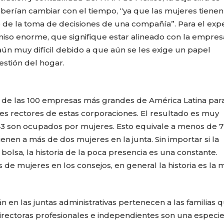
erían cambiar con el tiempo, “ya que las mujeres tienen
e de la toma de decisiones de una compañía”. Para el expe
iso enorme, que signifique estar alineado con la empres
ún muy difícil debido a que aún se les exige un papel
estión del hogar.
n de las 100 empresas más grandes de América Latina para
es rectores de estas corporaciones. El resultado es muy
 43 son ocupados por mujeres. Esto equivale a menos de 7
nen a más de dos mujeres en la junta. Sin importar si la
 bolsa, la historia de la poca presencia es una constante.
CARLA PILLA
PATRICIA JAC
de mujeres en los consejos, en general la historia es la 
en las juntas administrativas pertenecen a las familias 
directoras profesionales e independientes son una especie