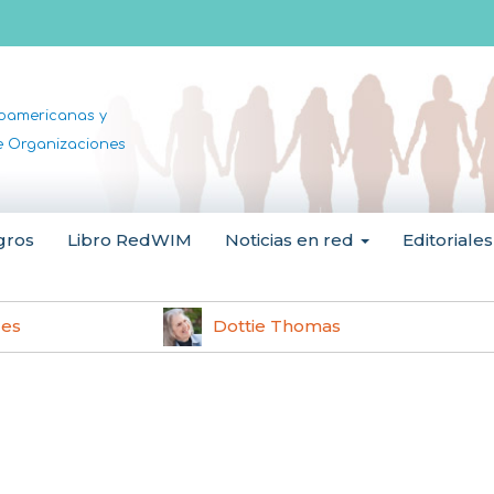
noamericanas y
de Organizaciones
gros
Libro RedWIM
Noticias en red
Editoriales
les
Dottie Thomas