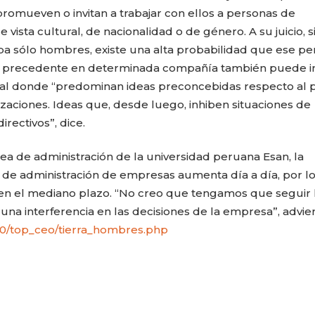
 promueven o invitan a trabajar con ellos a personas de
 vista cultural, de nacionalidad o de género. A su juicio, s
ba sólo hombres, existe una alta probabilidad que ese per
 precedente en determinada compañía también puede inf
ural donde “predominan ideas preconcebidas respecto al 
izaciones. Ideas que, desde luego, inhiben situaciones de
rectivos”, dice.
rea de administración de la universidad peruana Esan, la
 de administración de empresas aumenta día a día, por l
 en el mediano plazo. “No creo que tengamos que seguir 
na interferencia en las decisiones de la empresa”, advier
10/top_ceo/tierra_hombres.php