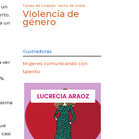
Tareas de cuidado
techo de cristal
 un
Violencia de
rto,
género
a un
Ilustradoras
 ver
Mujeres comunicando con
talento
%.
QUES
LUCRECIA ARAOZ
LUCIA 
misma
que
 casi