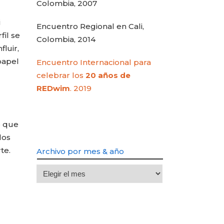
Colombia, 2007
i
Encuentro Regional en Cali,
fil se
Colombia, 2014
luir,
papel
Encuentro Internacional para
celebrar los
20 años de
REDwim
. 2019
o que
los
te.
Archivo por mes & año
Archivo
por
mes
&
año