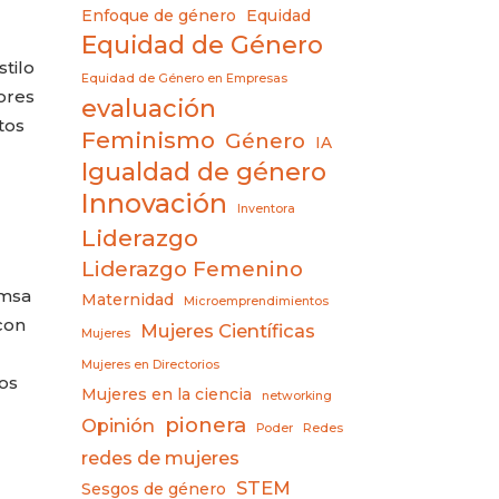
Enfoque de género
Equidad
Equidad de Género
tilo
Equidad de Género en Empresas
ores
evaluación
tos
Feminismo
Género
IA
Igualdad de género
Innovación
Inventora
Liderazgo
Liderazgo Femenino
emsa
Maternidad
Microemprendimientos
con
Mujeres Científicas
Mujeres
Mujeres en Directorios
os
Mujeres en la ciencia
networking
pionera
Opinión
Poder
Redes
redes de mujeres
STEM
Sesgos de género