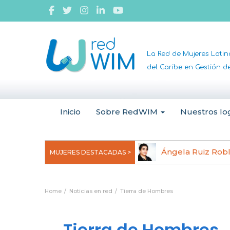
La Red de Mujeres Lati
del Caribe en Gestión 
Inicio
Sobre RedWIM
Nuestros lo
jeoma Uchegbu, pionera en
Ángela Ruiz Rob
MUJERES DESTACADAS >
anomedicina
Home
Noticias en red
Tierra de Hombres
Tierra de Hombres