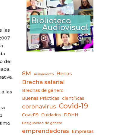
e las
2007
ra
oda
ro del
uada,
8M
Becas
Aislamiento
ativa.
Brecha salarial
Brechas de género
a las
Buenas Prácticas
científicas
Covid-19
coronavirus
ra
ld
Covid19
Cuidados
DDHH
ltimo
Desigualdad de género
emprendedoras
Empresas