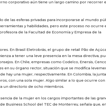
ierno corporativo aún tiene un largo camino por recorrer e
do de las esferas privadas para incorporarse al mundo púb
erramientas y habilidades, pero este proceso no ocurre 
, profesora de la Facultad de Economía y Empresa de la
res. En Brasil Eletrobrás, el grupo de retail Pão de Açúc
ienza a tener una leve presencia en la mesa directiva, pu
onsejos. En Chile, empresas como Codelco, Enersis, Cenc
es en su órgano rector, situación que se modifica leveme
de hay una mujer, respectivamente. En Colombia, la junta
os, con una sola mujer. Algo similar a lo que ocurre con 
a un directorio de ocho miembros.
usencia de la mujer en los cargos importantes de las gra
e Business School del TEC de Monterrey, señala que, e