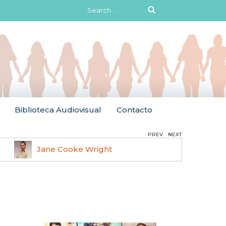
Search
for:
Biblioteca Audiovisual
Contacto
PREV
NEXT
Jane Cooke Wright
Ruth 