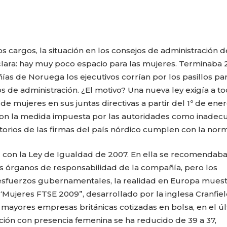
os cargos, la situación en los consejos de administración d
lara: hay muy poco espacio para las mujeres. Terminaba 
ñías de Noruega los ejecutivos corrían por los pasillos pa
s de administración. ¿El motivo? Una nueva ley exigía a t
% de mujeres
en sus juntas directivas a partir del 1º de ene
on la medida impuesta por las autoridades como inadec
orios de las firmas del país nórdico cumplen con la norm
 con la Ley de Igualdad de 2007. En ella se recomendaba 
 órganos de responsabilidad de la compañía, pero los
 esfuerzos gubernamentales, la realidad en Europa muest
“Mujeres FTSE 2009”, desarrollado por la inglesa Cranfie
 mayores empresas británicas cotizadas en bolsa, en el ú
ión con presencia femenina se ha reducido de 39 a 37,