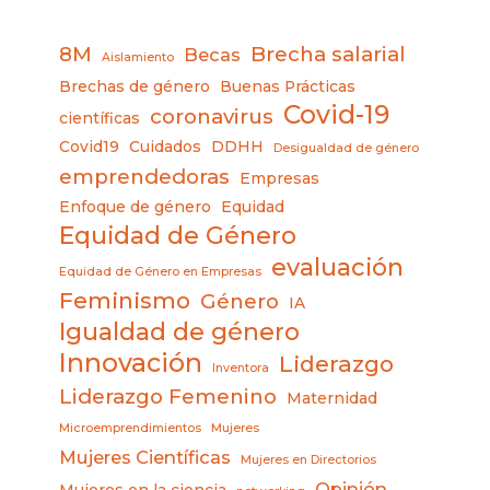
8M
Brecha salarial
Becas
Aislamiento
Brechas de género
Buenas Prácticas
Covid-19
coronavirus
científicas
Covid19
Cuidados
DDHH
Desigualdad de género
emprendedoras
Empresas
Enfoque de género
Equidad
Equidad de Género
evaluación
Equidad de Género en Empresas
Feminismo
Género
IA
Igualdad de género
Innovación
Liderazgo
Inventora
Liderazgo Femenino
Maternidad
Microemprendimientos
Mujeres
Mujeres Científicas
Mujeres en Directorios
Opinión
Mujeres en la ciencia