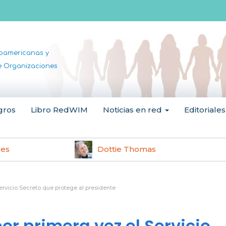
noamericanas y
de Organizaciones
gros
Libro RedWIM
Noticias en red
Editoriales
les
Dottie Thomas
Servicio Secreto que protege al presidente
or primera vez el Servicio