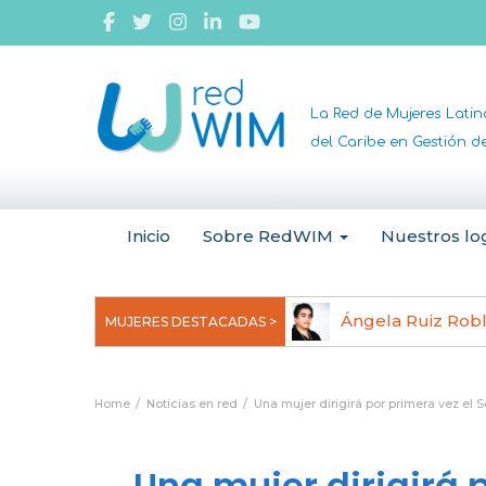
La Red de Mujeres Lati
del Caribe en Gestión 
Inicio
Sobre RedWIM
Nuestros lo
jeoma Uchegbu, pionera en
Ángela Ruiz Rob
MUJERES DESTACADAS >
anomedicina
Home
Noticias en red
Una mujer dirigirá por primera vez el 
Una mujer dirigirá p