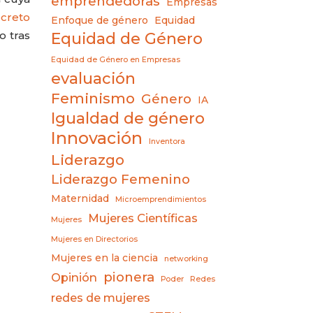
emprendedoras
Empresas
ecreto
Enfoque de género
Equidad
o tras
Equidad de Género
Equidad de Género en Empresas
evaluación
Feminismo
Género
IA
Igualdad de género
Innovación
Inventora
Liderazgo
Liderazgo Femenino
Maternidad
Microemprendimientos
Mujeres Científicas
Mujeres
Mujeres en Directorios
Mujeres en la ciencia
networking
pionera
Opinión
Poder
Redes
redes de mujeres