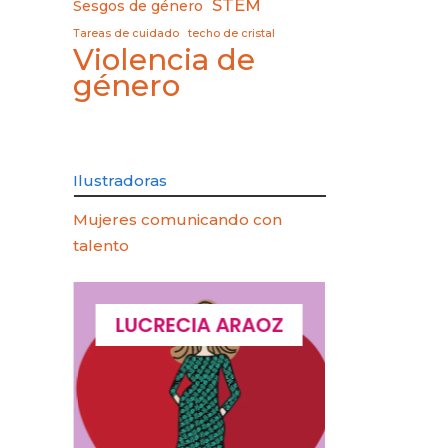
STEM
Sesgos de género
Tareas de cuidado
techo de cristal
Violencia de
género
Ilustradoras
Mujeres comunicando con
talento
QUES
LUCRECIA ARAOZ
LUCIA 