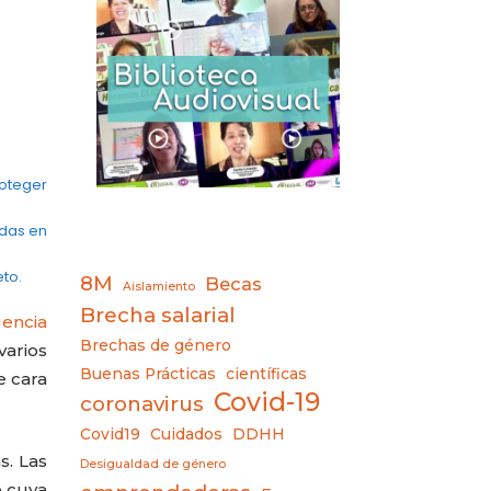
roteger
adas en
eto.
8M
Becas
Aislamiento
Brecha salarial
gencia
Brechas de género
varios
Buenas Prácticas
científicas
e cara
Covid-19
coronavirus
Covid19
Cuidados
DDHH
s. Las
Desigualdad de género
e cuya