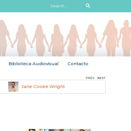
Search
for:
Biblioteca Audiovisual
Contacto
PREV
NEXT
Jane Cooke Wright
Ruth 