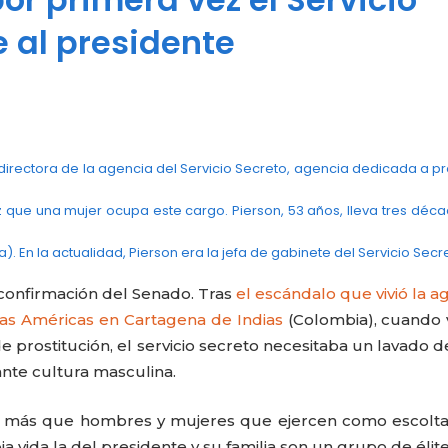
 al presidente
rectora de la agencia del Servicio Secreto, agencia dedicada a p
ez que una mujer ocupa este cargo. Pierson, 53 años, lleva tres déc
. En la actualidad, Pierson era la jefa de gabinete del Servicio Secr
confirmación del Senado. Tras
el escándalo que vivió la a
as Américas en Cartagena de Indias
(Colombia), cuando 
 prostitución, el servicio secreto necesitaba un lavado d
nte cultura masculina.
o más que hombres y mujeres que ejercen como escolta
 vida la del presidente y su familia son un grupo de élit