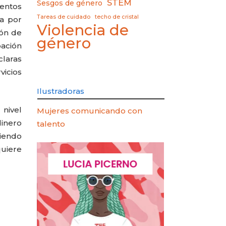
STEM
Sesgos de género
entos
Tareas de cuidado
techo de cristal
va por
Violencia de
ión de
género
pación
claras
vicios
Ilustradoras
nivel
Mujeres comunicando con
dinero
talento
siendo
quiere
AOZ
LUCIA PICERNO
ELIANA