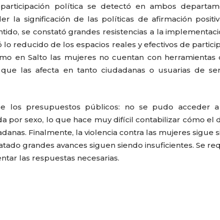
 participación política se detectó en ambos departam
 la significación de las políticas de afirmación positi
entido, se constató grandes resistencias a la implementac
o reducido de los espacios reales y efectivos de partici
mo en Salto las mujeres no cuentan con herramientas 
s que las afecta en tanto ciudadanas o usuarias de ser
de los presupuestos públicos: no se pudo acceder a 
por sexo, lo que hace muy difícil contabilizar cómo el 
dadanas. Finalmente, la violencia contra las mujeres sigue 
atado grandes avances siguen siendo insuficientes. Se re
PATRICIA JACQUES
LUCRECIA AR
tar las respuestas necesarias.