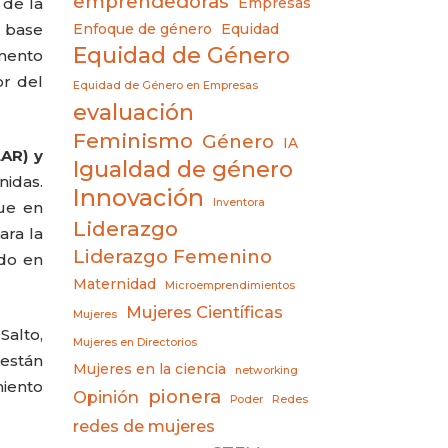
emprendedoras
 de la
Empresas
 base
Enfoque de género
Equidad
Equidad de Género
emento
or del
Equidad de Género en Empresas
evaluación
Feminismo
Género
IA
AR) y
Igualdad de género
nidas.
Innovación
Inventora
que en
Liderazgo
ara la
Liderazgo Femenino
ido en
Maternidad
Microemprendimientos
Mujeres Científicas
Mujeres
Salto,
Mujeres en Directorios
están
Mujeres en la ciencia
networking
miento
pionera
Opinión
Poder
Redes
redes de mujeres