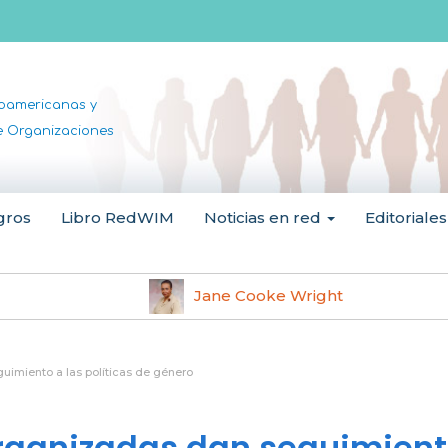
noamericanas y
de Organizaciones
gros
Libro RedWIM
Noticias en red
Editoriales
Jane Cooke Wright
uimiento a las políticas de género
rganizadas dan seguimien