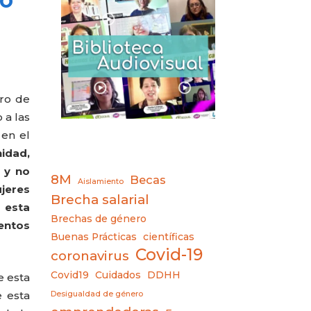
tro de
 a las
 en el
idad,
 y no
8M
Becas
Aislamiento
ujeres
Brecha salarial
 esta
Brechas de género
mentos
Buenas Prácticas
científicas
Covid-19
coronavirus
Covid19
Cuidados
DDHH
 esta
e esta
Desigualdad de género