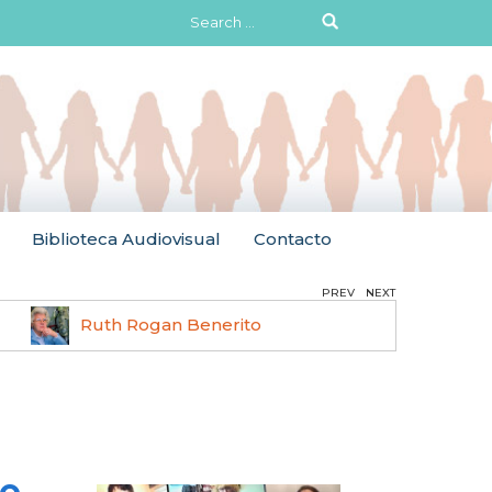
Search
for:
Biblioteca Audiovisual
Contacto
PREV
NEXT
Ruth Rogan Benerito
Hilma 
to