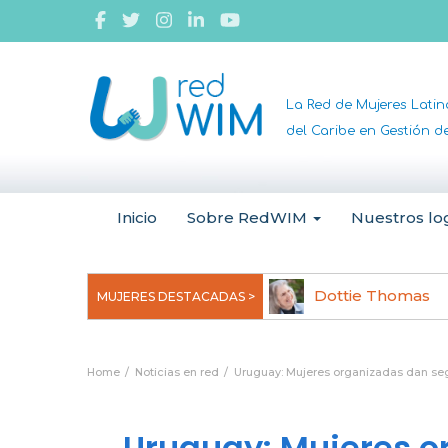
La Red de Mujeres Lati
del Caribe en Gestión 
Inicio
Sobre RedWIM
Nuestros lo
ngela Ruiz Robles
Dottie Thomas
MUJERES DESTACADAS >
Home
Noticias en red
Uruguay: Mujeres organizadas dan seg
Uruguay: Mujeres o