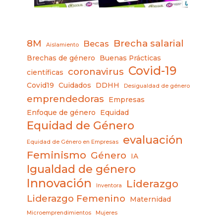
8M
Brecha salarial
Becas
Aislamiento
Brechas de género
Buenas Prácticas
Covid-19
coronavirus
científicas
Covid19
Cuidados
DDHH
Desigualdad de género
emprendedoras
Empresas
Enfoque de género
Equidad
Equidad de Género
evaluación
Equidad de Género en Empresas
Feminismo
Género
IA
Igualdad de género
Innovación
Liderazgo
Inventora
Liderazgo Femenino
Maternidad
Microemprendimientos
Mujeres