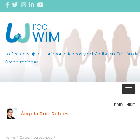
La Red de Mujeres Latinoamericanas y del Caribe en Gestión de
Organizaciones
Toggle 
PREV
NEXT
Ángela Ruiz Robles
Home
Datos interesantes