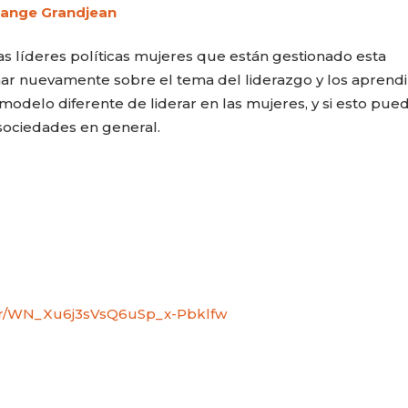
lange Grandjean
as líderes políticas mujeres que están gestionado esta
ar nuevamente sobre el tema del liderazgo y los aprendi
 modelo diferente de liderar en las mujeres, y si esto pue
 sociedades en general.
CARLA PILLA
PATRICIA JAC
ter/WN_Xu6j3sVsQ6uSp_x-Pbklfw