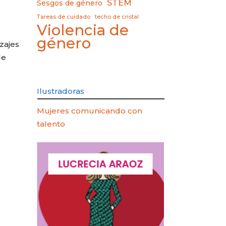
STEM
Sesgos de género
Tareas de cuidado
techo de cristal
Violencia de
género
zajes
de
Ilustradoras
Mujeres comunicando con
talento
QUES
LUCRECIA ARAOZ
LUCIA 