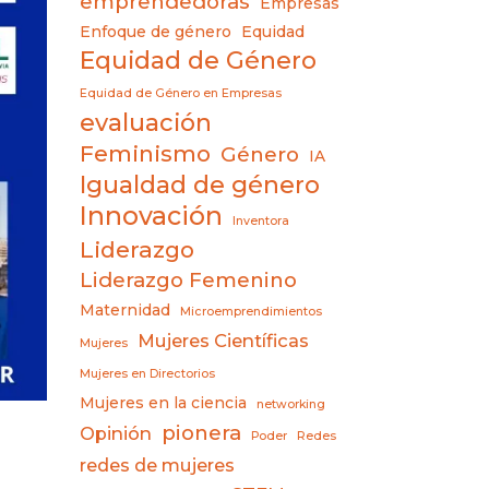
emprendedoras
Empresas
Enfoque de género
Equidad
Equidad de Género
Equidad de Género en Empresas
evaluación
Feminismo
Género
IA
Igualdad de género
Innovación
Inventora
Liderazgo
Liderazgo Femenino
Maternidad
Microemprendimientos
Mujeres Científicas
Mujeres
Mujeres en Directorios
Mujeres en la ciencia
networking
pionera
Opinión
Poder
Redes
redes de mujeres