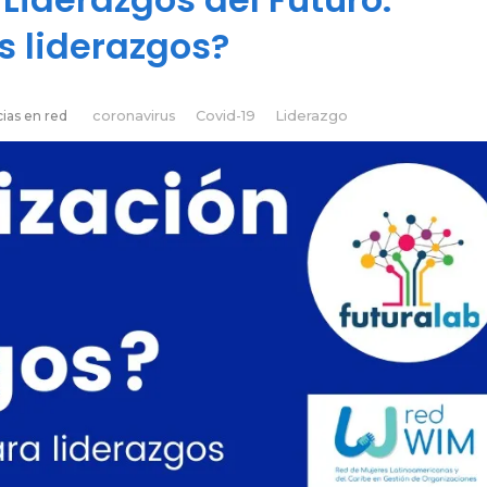
s liderazgos?
cias en red
coronavirus
Covid-19
Liderazgo