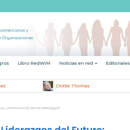
noamericanas y
de Organizaciones
gros
Libro RedWIM
Noticias en red
Editoriales
les
Dottie Thomas
uro: ¿Feminización de los liderazgos?
Liderazgos del Futuro: