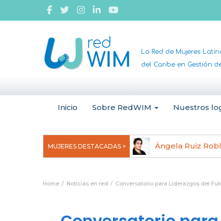
La Red de Mujeres Lati
del Caribe en Gestión 
Inicio
Sobre RedWIM
Nuestros lo
jeoma Uchegbu, pionera en
Ángela Ruiz Rob
MUJERES DESTACADAS >
anomedicina
Home
Noticias en red
Conversatorio para Liderazgos del Fut
Conversatorio para 