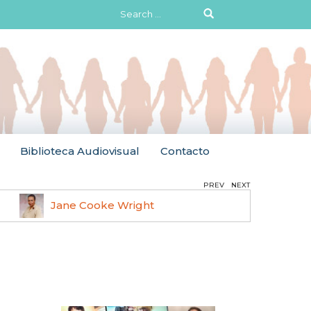
Search
for:
Biblioteca Audiovisual
Contacto
PREV
NEXT
Jane Cooke Wright
Ruth 