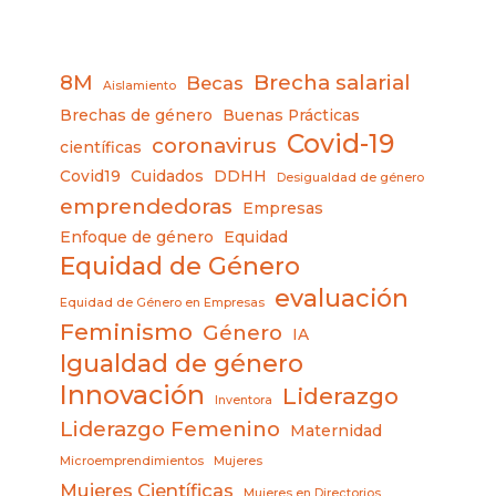
8M
Brecha salarial
Becas
Aislamiento
Brechas de género
Buenas Prácticas
Covid-19
coronavirus
científicas
Covid19
Cuidados
DDHH
Desigualdad de género
emprendedoras
Empresas
Enfoque de género
Equidad
Equidad de Género
evaluación
Equidad de Género en Empresas
Feminismo
Género
IA
Igualdad de género
Innovación
Liderazgo
Inventora
Liderazgo Femenino
Maternidad
Microemprendimientos
Mujeres
Mujeres Científicas
Mujeres en Directorios