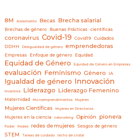
8M
Brecha salarial
Becas
Aislamiento
Brechas de género
Buenas Prácticas
científicas
Covid-19
coronavirus
Covid19
Cuidados
emprendedoras
DDHH
Desigualdad de género
Empresas
Enfoque de género
Equidad
Equidad de Género
Equidad de Género en Empresas
evaluación
Feminismo
Género
IA
Innovación
Igualdad de género
Liderazgo
Liderazgo Femenino
Inventora
Maternidad
Microemprendimientos
Mujeres
Mujeres Científicas
Mujeres en Directorios
pionera
Opinión
Mujeres en la ciencia
networking
redes de mujeres
Sesgos de género
Poder
Redes
STEM
Tareas de cuidado
techo de cristal