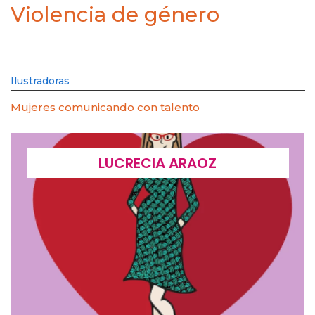
Violencia de género
Ilustradoras
Mujeres comunicando con talento
LUCRECIA ARAOZ