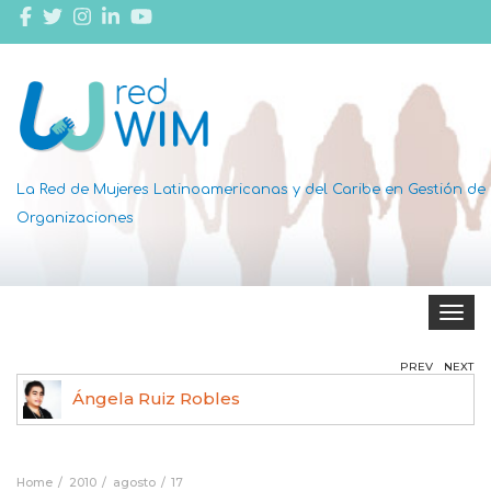
La Red de Mujeres Latinoamericanas y del Caribe en Gestión de
Organizaciones
Toggle 
PREV
NEXT
Ángela Ruiz Robles
Home
2010
agosto
17