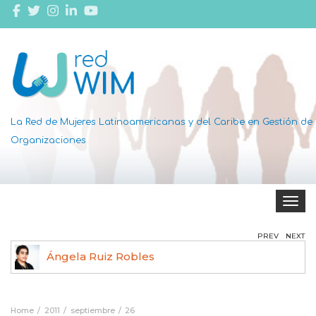
La Red de Mujeres Latinoamericanas y del Caribe en Gestión de
Organizaciones
Toggle 
PREV
NEXT
Ángela Ruiz Robles
Home
2011
septiembre
26