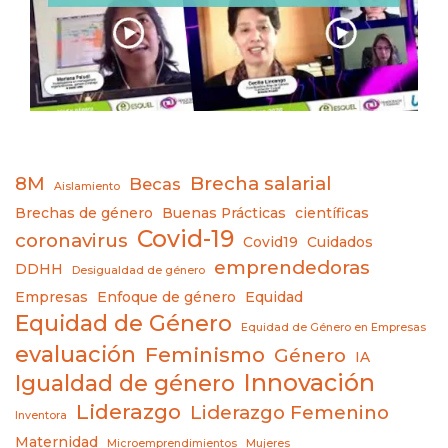
8M
Brecha salarial
Becas
Aislamiento
Brechas de género
Buenas Prácticas
científicas
Covid-19
coronavirus
Covid19
Cuidados
emprendedoras
DDHH
Desigualdad de género
Empresas
Enfoque de género
Equidad
Equidad de Género
Equidad de Género en Empresas
evaluación
Feminismo
Género
IA
Innovación
Igualdad de género
Liderazgo
Liderazgo Femenino
Inventora
Maternidad
Microemprendimientos
Mujeres