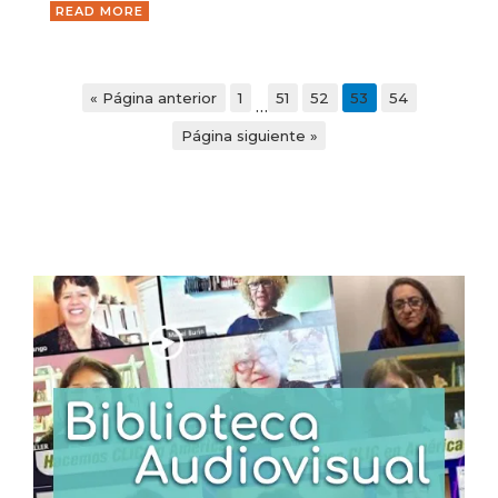
READ MORE
« Página anterior
1
51
52
53
54
…
Página siguiente »