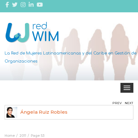
La Red de Mujeres Latinoamericanas y del Caribe en Gestión de
Organizaciones
Toggle 
PREV
NEXT
Ángela Ruiz Robles
Home
2011
Page 53