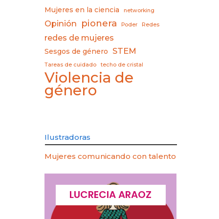
Mujeres en la ciencia
networking
pionera
Opinión
Poder
Redes
redes de mujeres
STEM
Sesgos de género
Tareas de cuidado
techo de cristal
Violencia de
género
Ilustradoras
Mujeres comunicando con talento
CQUES
LUCRECIA ARAOZ
LU