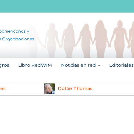
noamericanas y
de Organizaciones
gros
Libro RedWIM
Noticias en red
Editoriales
les
Dottie Thomas