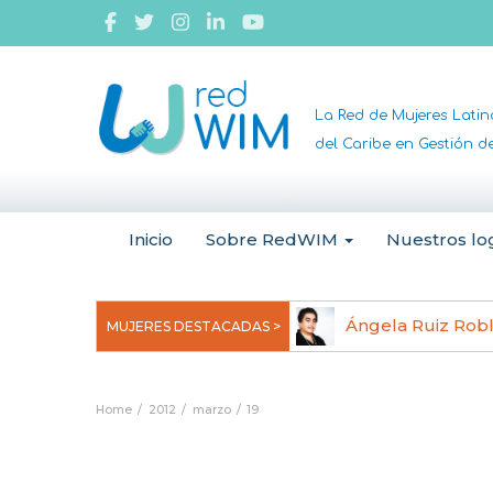
La Red de Mujeres Lati
del Caribe en Gestión 
Inicio
Sobre RedWIM
Nuestros lo
jeoma Uchegbu, pionera en
Ángela Ruiz Rob
MUJERES DESTACADAS >
anomedicina
Home
2012
marzo
19