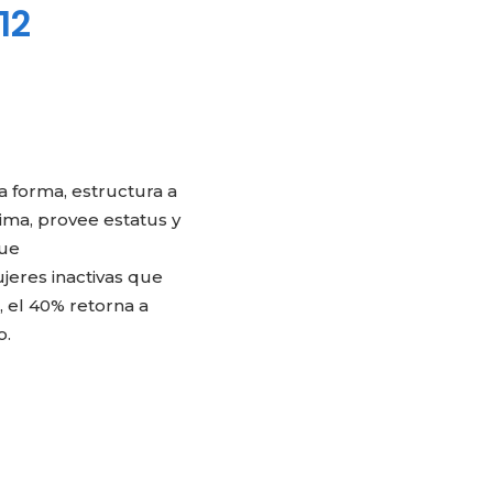
12
a forma, estructura a
tima, provee estatus y
que
jeres inactivas que
, el 40% retorna a
o.