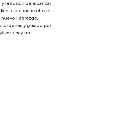
 la ilusión de alcanzar
dico a la bancarrota casi
n nuevo liderazgo,
os órdenes y guiado por
ykjavik hay un
CARLA PILLA
PATRICIA JA