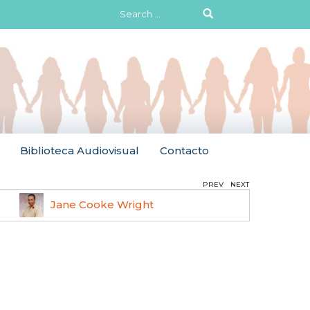
Search
for:
Biblioteca Audiovisual
Contacto
PREV
NEXT
Jane Cooke Wright
Ruth 