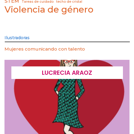
STEM
Tareas de cuidado
techo de cristal
Violencia de género
Ilustradoras
Mujeres comunicando con talento
LUCRECIA ARAOZ