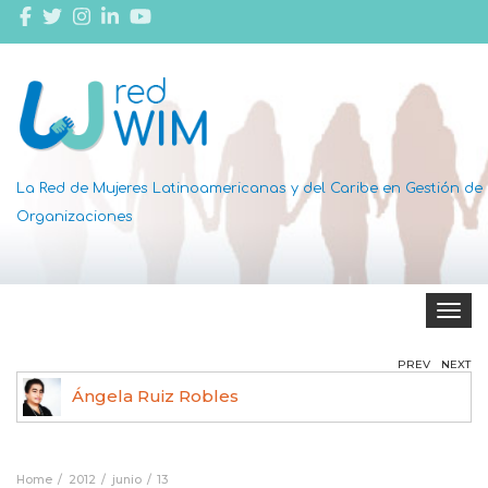
La Red de Mujeres Latinoamericanas y del Caribe en Gestión de
Organizaciones
Toggle 
PREV
NEXT
Ángela Ruiz Robles
Home
2012
junio
13