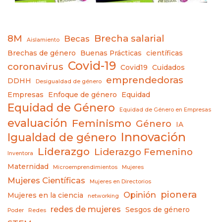
8M
Brecha salarial
Becas
Aislamiento
Brechas de género
Buenas Prácticas
científicas
Covid-19
coronavirus
Covid19
Cuidados
emprendedoras
DDHH
Desigualdad de género
Empresas
Enfoque de género
Equidad
Equidad de Género
Equidad de Género en Empresas
evaluación
Feminismo
Género
IA
Innovación
Igualdad de género
Liderazgo
Liderazgo Femenino
Inventora
Maternidad
Microemprendimientos
Mujeres
Mujeres Científicas
Mujeres en Directorios
pionera
Opinión
Mujeres en la ciencia
networking
redes de mujeres
Sesgos de género
Poder
Redes