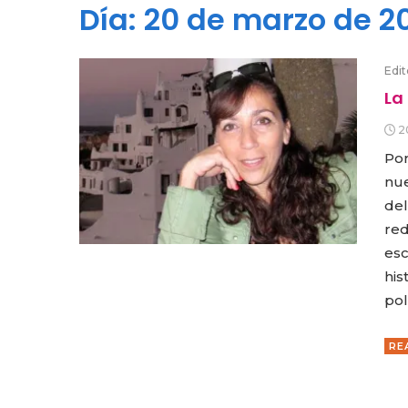
Día:
20 de marzo de 2
Edit
La
2
Por
nue
del
red
esc
his
pol
RE