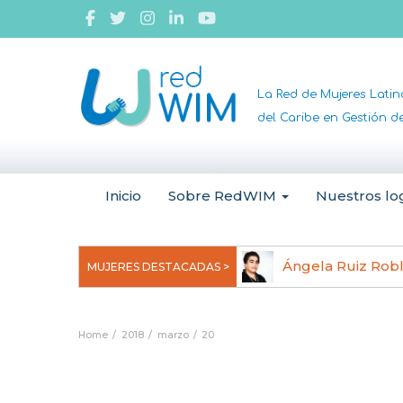
La Red de Mujeres Lati
del Caribe en Gestión 
Inicio
Sobre RedWIM
Nuestros lo
jeoma Uchegbu, pionera en
Ángela Ruiz Rob
MUJERES DESTACADAS >
anomedicina
Home
2018
marzo
20