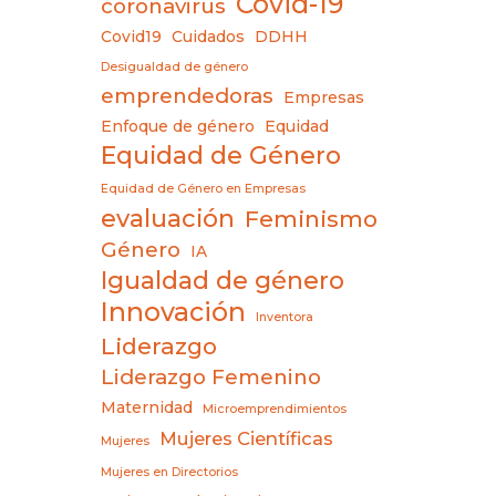
Covid-19
coronavirus
Covid19
Cuidados
DDHH
Desigualdad de género
emprendedoras
Empresas
Enfoque de género
Equidad
Equidad de Género
Equidad de Género en Empresas
evaluación
Feminismo
Género
IA
Igualdad de género
Innovación
Inventora
Liderazgo
Liderazgo Femenino
Maternidad
Microemprendimientos
Mujeres Científicas
Mujeres
Mujeres en Directorios