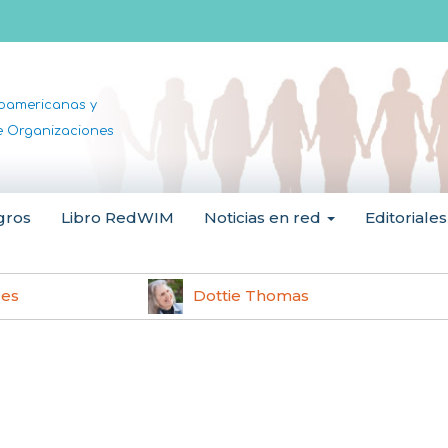
noamericanas y
de Organizaciones
gros
Libro RedWIM
Noticias en red
Editoriales
les
Dottie Thomas