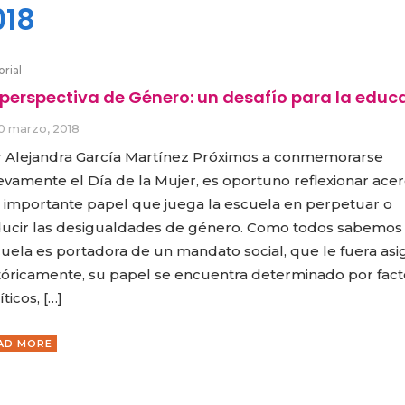
018
orial
 perspectiva de Género: un desafío para la educ
0 marzo, 2018
 Alejandra García Martínez Próximos a conmemorarse
vamente el Día de la Mujer, es oportuno reflexionar ace
 importante papel que juega la escuela en perpetuar o
ucir las desigualdades de género. Como todos sabemos 
uela es portadora de un mandato social, que le fuera as
tóricamente, su papel se encuentra determinado por fact
íticos, […]
AD MORE