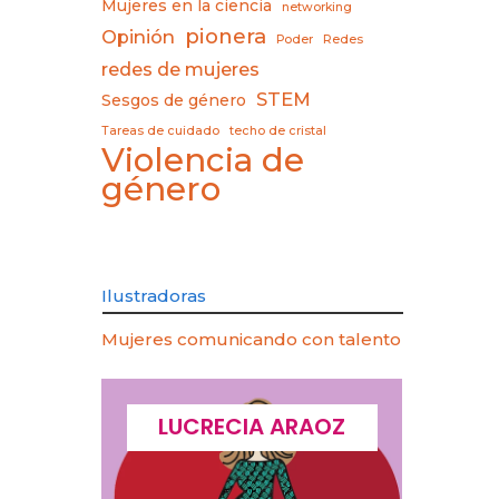
Mujeres en la ciencia
networking
pionera
Opinión
Poder
Redes
redes de mujeres
STEM
Sesgos de género
Tareas de cuidado
techo de cristal
Violencia de
género
Ilustradoras
Mujeres comunicando con talento
CQUES
LUCRECIA ARAOZ
LU