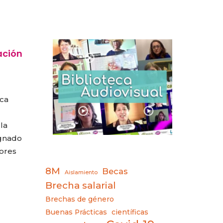
ación
rca
la
ignado
ores
8M
Becas
Aislamiento
Brecha salarial
Brechas de género
Buenas Prácticas
científicas