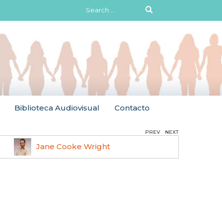
Search
for:
Biblioteca Audiovisual
Contacto
PREV
NEXT
Jane Cooke Wright
Ruth 