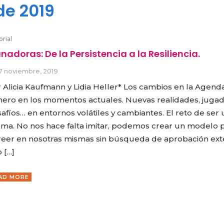
de 2019
orial
nadoras: De la Persistencia a la Resiliencia.
7 noviembre, 2019
 Alicia Kaufmann y Lidia Heller* Los cambios en la Agend
ero en los momentos actuales. Nuevas realidades, jugad
afíos… en entornos volátiles y cambiantes. El reto de ser
ma. No nos hace falta imitar, podemos crear un modelo 
reer en nosotras mismas sin búsqueda de aprobación ext
o […]
AD MORE