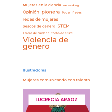
Mujeres en la ciencia
networking
pionera
Opinión
Poder
Redes
redes de mujeres
STEM
Sesgos de género
Tareas de cuidado
techo de cristal
Violencia de
género
Ilustradoras
Mujeres comunicando con talento
CQUES
LUCRECIA ARAOZ
LU