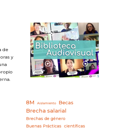
a de
oras y
 una
propio
erna.
8M
Becas
Aislamiento
Brecha salarial
Brechas de género
Buenas Prácticas
científicas