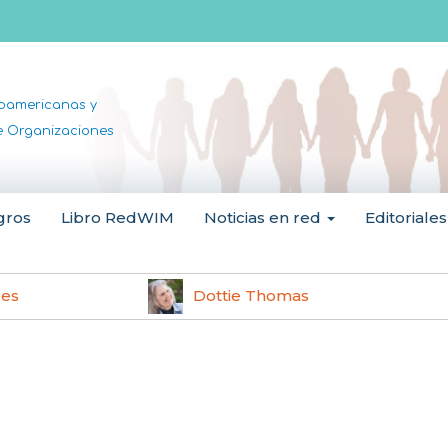
noamericanas y
de Organizaciones
gros
Libro RedWIM
Noticias en red
Editoriales
les
Dottie Thomas