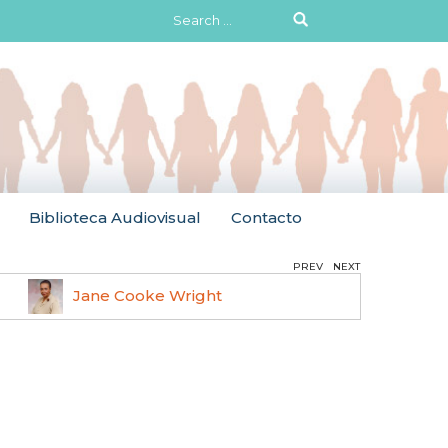
Search
for:
Biblioteca Audiovisual
Contacto
PREV
NEXT
Jane Cooke Wright
Ruth 