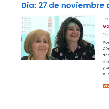
Día:
27 de noviembre 
Edit
Ga
2
Por
Gén
des
mis
y c
A l
RE