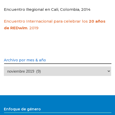
Encuentro Regional en Cali, Colombia, 2014
Encuentro Internacional para celebrar los
20 años
de REDwim
. 2019
Archivo por mes & año
Archivo
por
mes
&
año
Enfoque de género