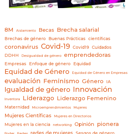
8M
Brecha salarial
Becas
Aislamiento
Brechas de género
Buenas Prácticas
científicas
Covid-19
coronavirus
Covid19
Cuidados
emprendedoras
DDHH
Desigualdad de género
Empresas
Enfoque de género
Equidad
Equidad de Género
Equidad de Género en Empresas
evaluación
Feminismo
Género
IA
Innovación
Igualdad de género
Liderazgo
Liderazgo Femenino
Inventora
Maternidad
Microemprendimientos
Mujeres
Mujeres Científicas
Mujeres en Directorios
pionera
Opinión
Mujeres en la ciencia
networking
redes de mujeres
Sesgos de género
Poder
Redes