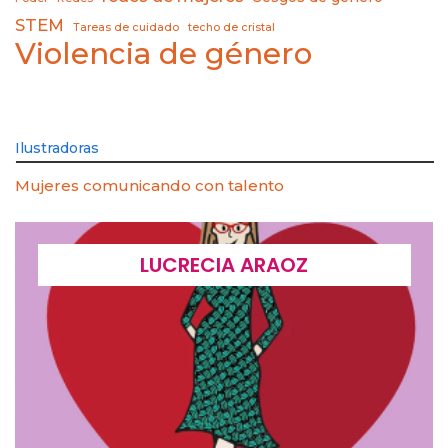
STEM
Tareas de cuidado
techo de cristal
Violencia de género
Ilustradoras
Mujeres comunicando con talento
LUCRECIA ARAOZ