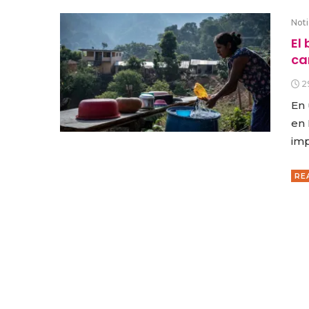
Noti
El
ca
2
En 
en 
imp
RE