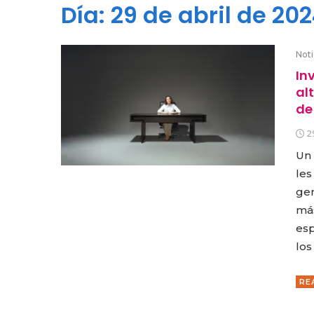
Día:
29 de abril de 20
Noti
In
al
de
2
Un 
les
gen
más
esp
los
RE