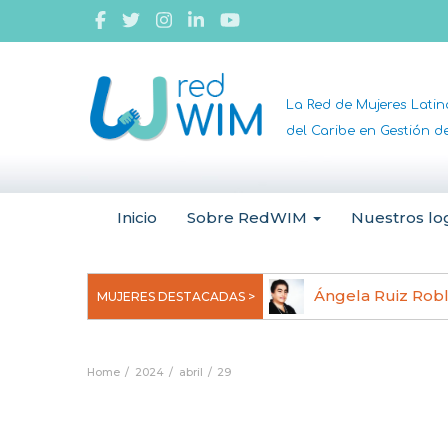
La Red de Mujeres Lati
del Caribe en Gestión 
Inicio
Sobre RedWIM
Nuestros lo
jeoma Uchegbu, pionera en
Ángela Ruiz Rob
MUJERES DESTACADAS >
anomedicina
Home
2024
abril
29