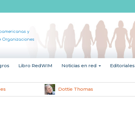
noamericanas y
de Organizaciones
gros
Libro RedWIM
Noticias en red
Editoriales
les
Dottie Thomas