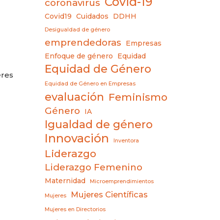
Covid-19
coronavirus
Covid19
Cuidados
DDHH
Desigualdad de género
emprendedoras
Empresas
Enfoque de género
Equidad
Equidad de Género
eres
Equidad de Género en Empresas
evaluación
Feminismo
Género
IA
Igualdad de género
Innovación
Inventora
Liderazgo
Liderazgo Femenino
Maternidad
Microemprendimientos
Mujeres Científicas
Mujeres
Mujeres en Directorios