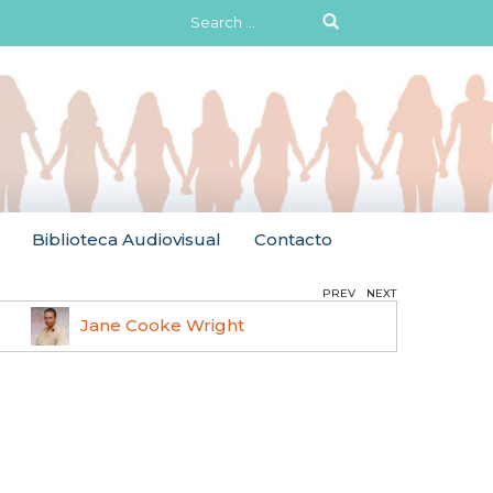
Search
for:
Biblioteca Audiovisual
Contacto
PREV
NEXT
Jane Cooke Wright
Ruth 