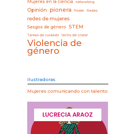
Mujeres en la ciencia
networking
pionera
Opinión
Poder
Redes
redes de mujeres
STEM
Sesgos de género
Tareas de cuidado
techo de cristal
Violencia de
género
Ilustradoras
Mujeres comunicando con talento
CQUES
LUCRECIA ARAOZ
LU