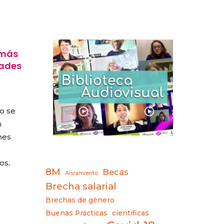
 más
dades
o se
n
nes
os,
8M
Becas
Aislamiento
Brecha salarial
Brechas de género
Buenas Prácticas
científicas