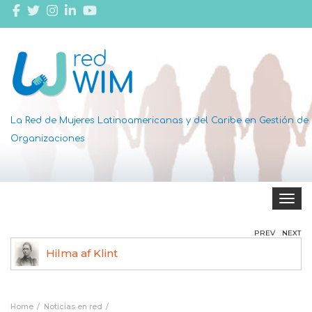
La Red de Mujeres Latinoamericanas y del Caribe en Gestión de
Organizaciones
Toggle 
PREV
NEXT
Hilma af Klint
Ag
Home
Noticias en red