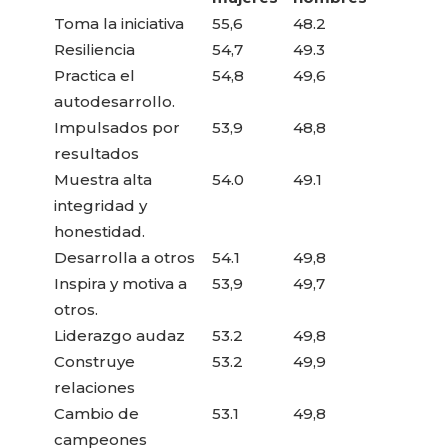
Toma la iniciativa
55,6
48.2
Resiliencia
54,7
49.3
Practica el
54,8
49,6
autodesarrollo.
Impulsados ​​por
53,9
48,8
resultados
Muestra alta
54.0
49.1
integridad y
honestidad.
Desarrolla a otros
54.1
49,8
Inspira y motiva a
53,9
49,7
otros.
Liderazgo audaz
53.2
49,8
Construye
53.2
49,9
relaciones
Cambio de
53.1
49,8
campeones