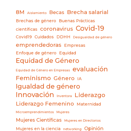
8M
Brecha salarial
Becas
Aislamiento
Brechas de género
Buenas Prácticas
Covid-19
coronavirus
científicas
Covid19
Cuidados
DDHH
Desigualdad de género
emprendedoras
Empresas
Enfoque de género
Equidad
Equidad de Género
evaluación
Equidad de Género en Empresas
Feminismo
Género
IA
Igualdad de género
Innovación
Liderazgo
Inventora
Liderazgo Femenino
Maternidad
Microemprendimientos
Mujeres
Mujeres Científicas
Mujeres en Directorios
Opinión
Mujeres en la ciencia
networking