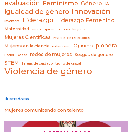
evaluación
Feminismo
Género
IA
Innovación
Igualdad de género
Liderazgo
Liderazgo Femenino
Inventora
Maternidad
Microemprendimientos
Mujeres
Mujeres Científicas
Mujeres en Directorios
pionera
Opinión
Mujeres en la ciencia
networking
redes de mujeres
Sesgos de género
Poder
Redes
STEM
Tareas de cuidado
techo de cristal
Violencia de género
Ilustradoras
Mujeres comunicando con talento