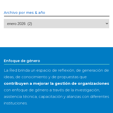
Archivo por mes & año
Archivo
por
mes
&
año
Enfoque de género
La Red brinda un espacio de reflexión, de generación de
ideas, de conocimiento y de propuestas que
contribuyen a mejorar la gestión de organizaciones
con enfoque de género a través de la investigación,
asistencia técnica, capacitación y alianzas con diferentes
instituciones.