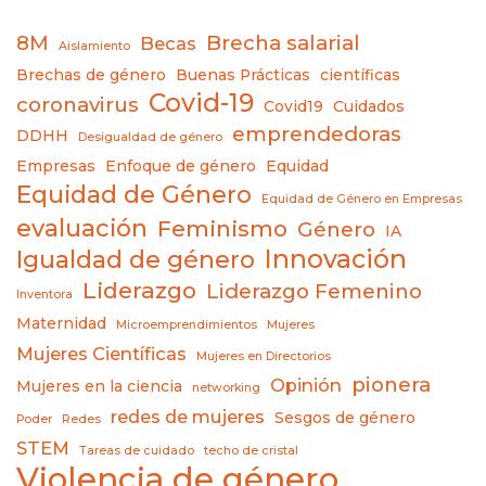
8M
Brecha salarial
Becas
Aislamiento
Brechas de género
Buenas Prácticas
científicas
Covid-19
coronavirus
Covid19
Cuidados
emprendedoras
DDHH
Desigualdad de género
Empresas
Enfoque de género
Equidad
Equidad de Género
Equidad de Género en Empresas
evaluación
Feminismo
Género
IA
Innovación
Igualdad de género
Liderazgo
Liderazgo Femenino
Inventora
Maternidad
Microemprendimientos
Mujeres
Mujeres Científicas
Mujeres en Directorios
pionera
Opinión
Mujeres en la ciencia
networking
redes de mujeres
Sesgos de género
Poder
Redes
STEM
Tareas de cuidado
techo de cristal
Violencia de género