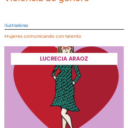
Ilustradoras
Mujeres comunicando con talento
LUCRECIA ARAOZ