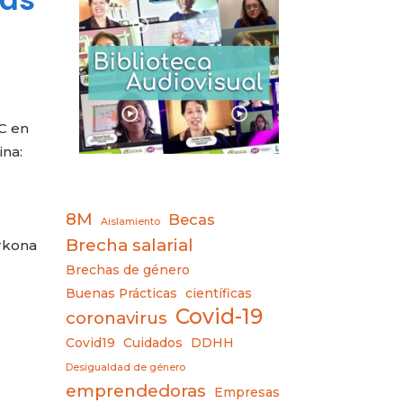
C en
na:
8M
Becas
Aislamiento
Brecha salarial
rkona
Brechas de género
Buenas Prácticas
científicas
Covid-19
coronavirus
Covid19
Cuidados
DDHH
Desigualdad de género
emprendedoras
Empresas