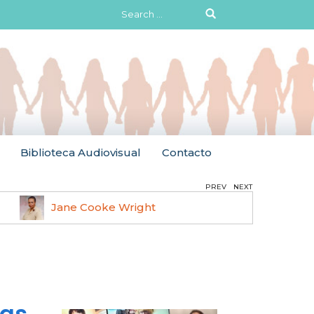
Search
for:
Biblioteca Audiovisual
Contacto
PREV
NEXT
Jane Cooke Wright
Ruth 
las