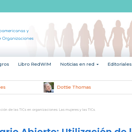
noamericanas y
de Organizaciones
gros
Libro RedWIM
Noticias en red
Editoriales
les
Dottie Thomas
ción de las TICs en organizaciones. Las mujeres y las TICs.
io Abierto: Utilización de 