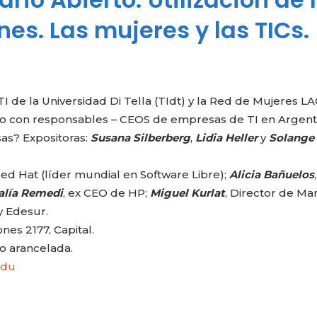
es. Las mujeres y las TICs.
 de la Universidad Di Tella (TIdt) y la Red de Mujeres LA
to con responsables – CEOS de empresas de TI en Argenti
sas? Expositoras:
Susana Silberberg
,
Lidia Heller
y
Solange
Red Hat (líder mundial en Software Libre);
Alicia Bañuelos
,
alía Remedi
, ex CEO de HP;
Miguel Kurlat
, Director de Ma
y Edesur.
nes 2177, Capital.
no arancelada.
edu