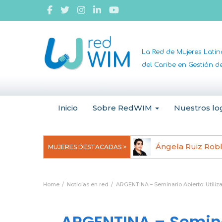
La Red de Mujeres Lati
del Caribe en Gestión 
Inicio
Sobre RedWIM
Nuestros lo
jeoma Uchegbu, pionera en
Ángela Ruiz Rob
MUJERES DESTACADAS >
anomedicina
Home
Noticias en red
ARGENTINA – Seminario Abierto: Utiliza
ARGENTINA – Seminar