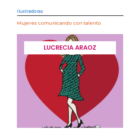
Ilustradoras
Mujeres comunicando con talento
LUCRECIA ARAOZ