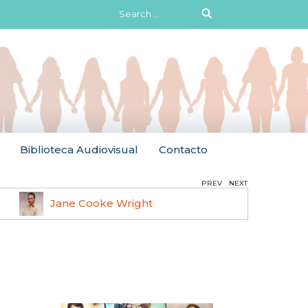
Search
for:
Biblioteca Audiovisual
Contacto
PREV
NEXT
Jane Cooke Wright
Ruth 