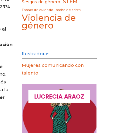
STEM
Sesgos de género
 27%
Tareas de cuidado
techo de cristal
Violencia de
género
 al
ración
Ilustradoras
Mujeres comunicando con
se
talento
mo.
nés
a la
QUES
LUCRECIA ARAOZ
LUCIA 
er