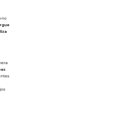
 «no
orgue
liza
nera
eas
entes
jos