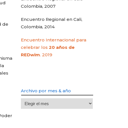
Colombia, 2007
Encuentro Regional en Cali,
d de
Colombia, 2014
Encuentro Internacional para
celebrar los
20 años de
REDwim
. 2019
misma
la
ales
Archivo por mes & año
Archivo
por
 Poder
mes
&