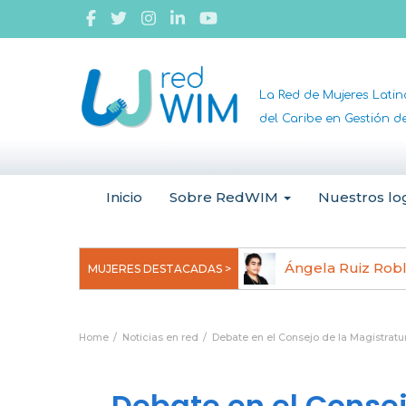
La Red de Mujeres Lati
del Caribe en Gestión 
Inicio
Sobre RedWIM
Nuestros lo
jeoma Uchegbu, pionera en
Ángela Ruiz Rob
MUJERES DESTACADAS >
anomedicina
Home
Noticias en red
Debate en el Consejo de la Magistrat
Debate en el Consej