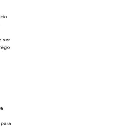
año
cio
a
 ser
gregó
na
 para