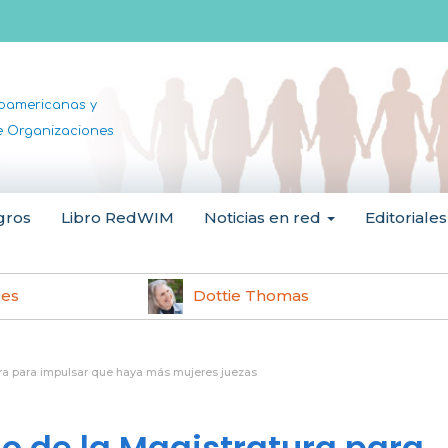
noamericanas y
de Organizaciones
gros
Libro RedWIM
Noticias en red
Editoriales
les
Dottie Thomas
ura para impulsar que haya más mujeres juezas
o de la Magistratura para