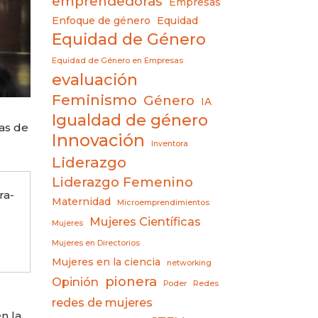
emprendedoras
Empresas
Enfoque de género
Equidad
Equidad de Género
Equidad de Género en Empresas
evaluación
Feminismo
Género
IA
Igualdad de género
as de
Innovación
Inventora
Liderazgo
Liderazgo Femenino
ra-
Maternidad
Microemprendimientos
Mujeres Científicas
Mujeres
Mujeres en Directorios
Mujeres en la ciencia
networking
pionera
Opinión
Poder
Redes
redes de mujeres
n la