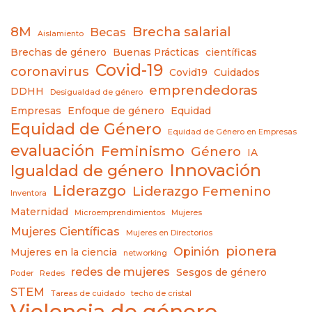
8M
Brecha salarial
Becas
Aislamiento
Brechas de género
Buenas Prácticas
científicas
Covid-19
coronavirus
Covid19
Cuidados
emprendedoras
DDHH
Desigualdad de género
Empresas
Enfoque de género
Equidad
Equidad de Género
Equidad de Género en Empresas
evaluación
Feminismo
Género
IA
Innovación
Igualdad de género
Liderazgo
Liderazgo Femenino
Inventora
Maternidad
Microemprendimientos
Mujeres
Mujeres Científicas
Mujeres en Directorios
pionera
Opinión
Mujeres en la ciencia
networking
redes de mujeres
Sesgos de género
Poder
Redes
STEM
Tareas de cuidado
techo de cristal
Violencia de género