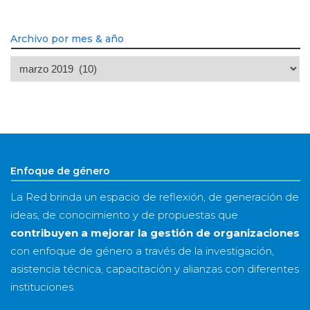
Archivo por mes & año
Archivo
por
mes
&
año
Enfoque de género
La Red brinda un espacio de reflexión, de generación de
ideas, de conocimiento y de propuestas que
contribuyen a mejorar la gestión de organizaciones
con enfoque de género a través de la investigación,
asistencia técnica, capacitación y alianzas con diferentes
instituciones.