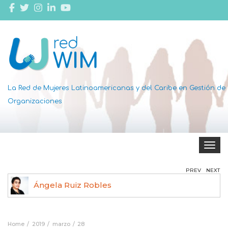
La Red de Mujeres Latinoamericanas y del Caribe en Gestión de
Organizaciones
Toggle 
PREV
NEXT
Ángela Ruiz Robles
Home
2019
marzo
28