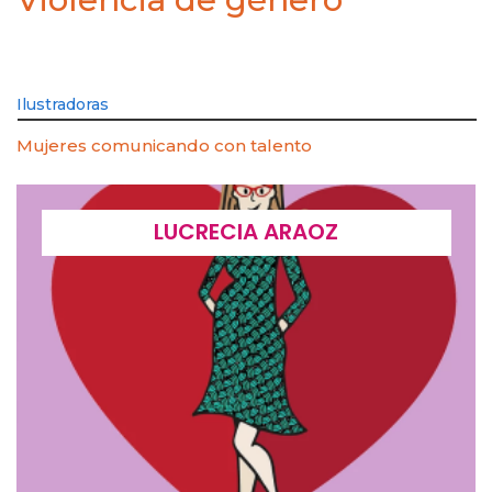
Ilustradoras
Mujeres comunicando con talento
LUCRECIA ARAOZ