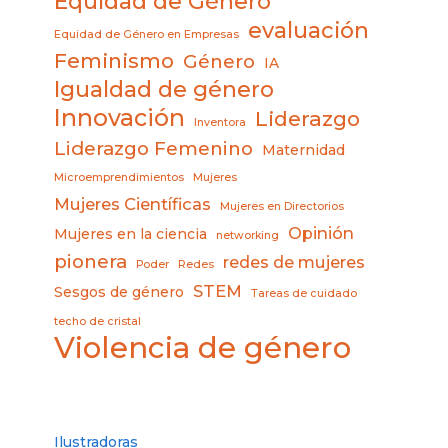
Equidad de Género
evaluación
Equidad de Género en Empresas
Feminismo
Género
IA
Igualdad de género
Innovación
Liderazgo
Inventora
Liderazgo Femenino
Maternidad
Microemprendimientos
Mujeres
Mujeres Científicas
Mujeres en Directorios
Opinión
Mujeres en la ciencia
networking
pionera
redes de mujeres
Poder
Redes
STEM
Sesgos de género
Tareas de cuidado
techo de cristal
Violencia de género
Ilustradoras