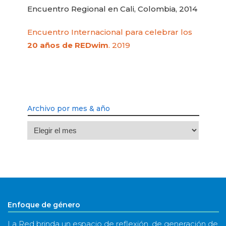
Encuentro Regional en Cali, Colombia, 2014
Encuentro Internacional para celebrar los
20 años de REDwim
. 2019
Archivo por mes & año
Archivo
por
mes
&
año
Enfoque de género
La Red brinda un espacio de reflexión, de generación de