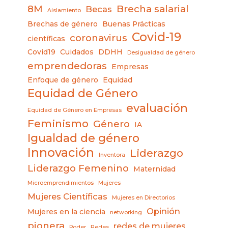
8M
Brecha salarial
Becas
Aislamiento
Brechas de género
Buenas Prácticas
Covid-19
coronavirus
científicas
Covid19
Cuidados
DDHH
Desigualdad de género
emprendedoras
Empresas
Enfoque de género
Equidad
Equidad de Género
evaluación
Equidad de Género en Empresas
Feminismo
Género
IA
Igualdad de género
Innovación
Liderazgo
Inventora
Liderazgo Femenino
Maternidad
Microemprendimientos
Mujeres
Mujeres Científicas
Mujeres en Directorios
Opinión
Mujeres en la ciencia
networking
pionera
redes de mujeres
Poder
Redes