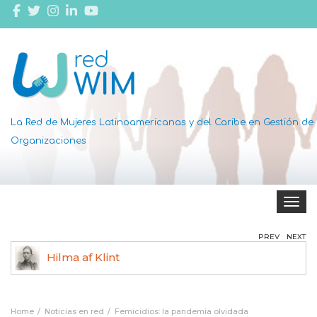
La Red de Mujeres Latinoamericanas y del Caribe en Gestión de
Organizaciones
Toggle 
PREV
NEXT
Hilma af Klint
Ag
Home
Noticias en red
Femicidios: la pandemia olvidada