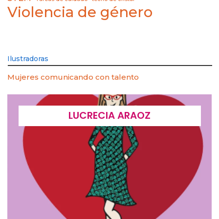
Violencia de género
Ilustradoras
Mujeres comunicando con talento
LUCRECIA ARAOZ