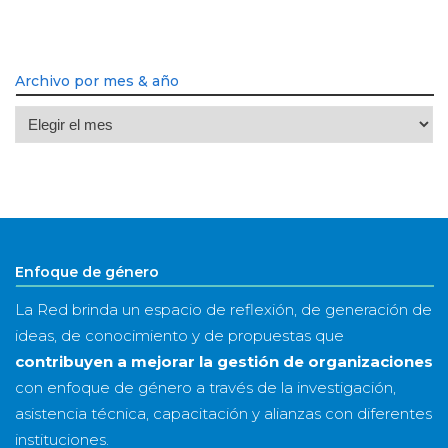
Archivo por mes & año
Archivo
por
mes
&
año
Enfoque de género
La Red brinda un espacio de reflexión, de generación de
ideas, de conocimiento y de propuestas que
contribuyen a mejorar la gestión de organizaciones
con enfoque de género a través de la investigación,
asistencia técnica, capacitación y alianzas con diferentes
instituciones.