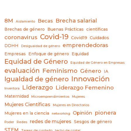
8M
Brecha salarial
Becas
Aislamiento
Brechas de género
Buenas Prácticas
científicas
Covid-19
coronavirus
Covid19
Cuidados
emprendedoras
DDHH
Desigualdad de género
Empresas
Enfoque de género
Equidad
Equidad de Género
Equidad de Género en Empresas
evaluación
Feminismo
Género
IA
Innovación
Igualdad de género
Liderazgo
Liderazgo Femenino
Inventora
Maternidad
Microemprendimientos
Mujeres
Mujeres Científicas
Mujeres en Directorios
pionera
Opinión
Mujeres en la ciencia
networking
redes de mujeres
Sesgos de género
Poder
Redes
STEM
Tareas de cuidado
techo de cristal