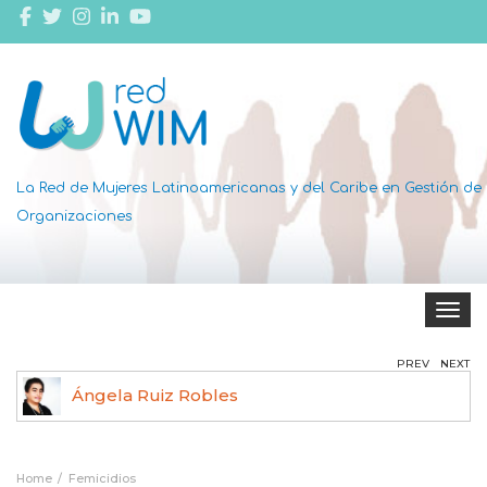
La Red de Mujeres Latinoamericanas y del Caribe en Gestión de
Organizaciones
Toggle 
PREV
NEXT
Ángela Ruiz Robles
Home
Femicidios