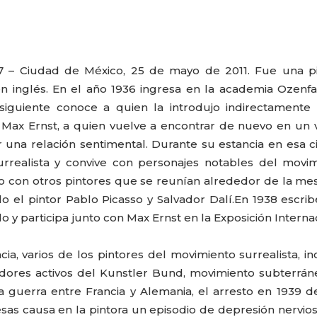
917 – Ciudad de México, 25 de mayo de 2011. Fue una p
gen inglés. En el año 1936 ingresa en la academia Ozenf
siguiente conoce a quien la introdujo indirectamente
 Max Ernst, a quien vuelve a encontrar de nuevo en un v
r una relación sentimental. Durante su estancia en esa 
rrealista y convive con personajes notables del movi
 con otros pintores que se reunían alrededor de la me
el pintor Pablo Picasso y Salvador Dalí.
En 1938 escri
o y participa junto con Max Ernst en la Exposición Interna
a, varios de los pintores del movimiento surrealista, in
adores activos del Kunstler Bund, movimiento subterrá
 la guerra entre Francia y Alemania, el arresto en 1939 
sas causa en la pintora un episodio de depresión nervios