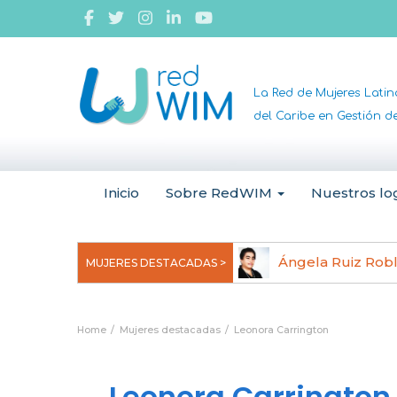
La Red de Mujeres Lati
del Caribe en Gestión 
Inicio
Sobre RedWIM
Nuestros lo
jeoma Uchegbu, pionera en
Ángela Ruiz Rob
MUJERES DESTACADAS >
anomedicina
Home
Mujeres destacadas
Leonora Carrington
Leonora Carrington