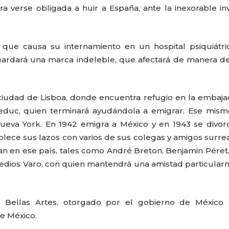
a verse obligada a huir a España, ante la inexorable in
 que causa su internamiento en un hospital psiquiátr
uardará una marca indeleble, que afectará de manera de
a ciudad de Lisboa, donde encuentra refugio en la embaj
 Leduc, quien terminará ayudándola a emigrar. Ese mis
ueva York. En 1942 emigra a México y en 1943 se divor
blece sus lazos con varios de sus colegas y amigos surrea
an en ese país, tales como André Breton, Benjamin Péret,
edios Varo, con quien mantendrá una amistad particula
 Bellas Artes, otorgado por el gobierno de México 
de México.