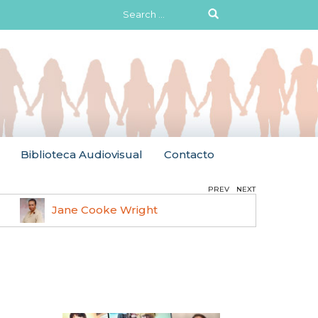
Search
for:
Biblioteca Audiovisual
Contacto
PREV
NEXT
Jane Cooke Wright
Ruth 