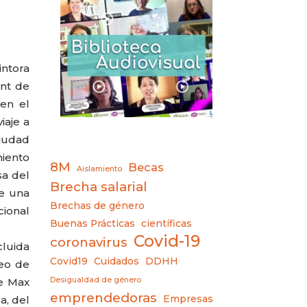
intora
ant de
 en el
iaje a
ciudad
miento
8M
Becas
Aislamiento
sa del
Brecha salarial
be una
Brechas de género
cional
Buenas Prácticas
científicas
Covid-19
coronavirus
cluida
Covid19
Cuidados
DDHH
neo de
Desigualdad de género
de Max
emprendedoras
Empresas
a, del