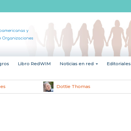
noamericanas y
de Organizaciones
gros
Libro RedWIM
Noticias en red
Editoriales
les
Dottie Thomas