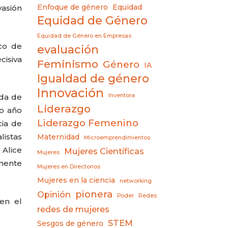
Enfoque de género
Equidad
vasión
Equidad de Género
Equidad de Género en Empresas
ico de
evaluación
cisiva
Feminismo
Género
IA
Igualdad de género
Innovación
Inventora
ada de
Liderazgo
mo año
Liderazgo Femenino
cia de
listas
Maternidad
Microemprendimientos
 Alice
Mujeres Científicas
Mujeres
rmente
Mujeres en Directorios
Mujeres en la ciencia
networking
pionera
Opinión
Poder
Redes
en el
redes de mujeres
STEM
Sesgos de género