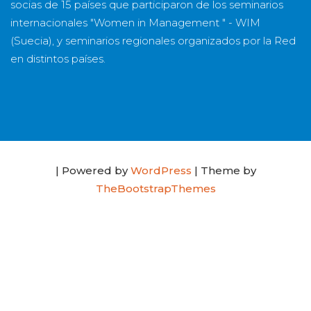
socias
de
15 países
que participaron de los seminarios
internacionales "Women in Management " - WIM
(Suecia), y seminarios regionales organizados por la Red
en distintos países.
| Powered by
WordPress
| Theme by
TheBootstrapThemes