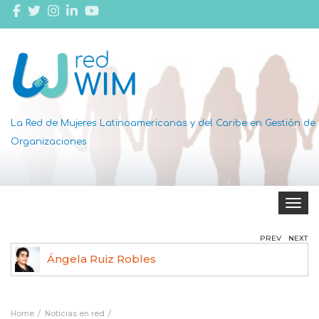
La Red de Mujeres Latinoamericanas y del Caribe en Gestión de
Organizaciones
Toggle 
PREV
NEXT
Ángela Ruiz Robles
Home
Noticias en red