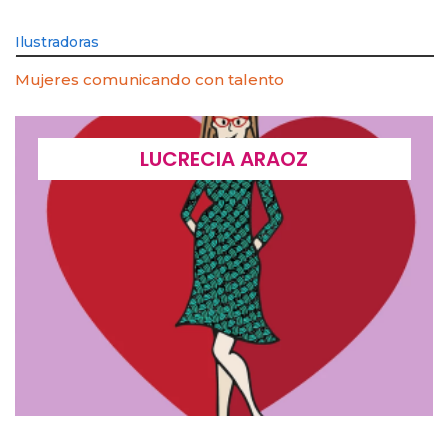
Ilustradoras
Mujeres comunicando con talento
LUCRECIA ARAOZ