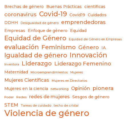
Brechas de género
Buenas Prácticas
científicas
Covid-19
coronavirus
Covid19
Cuidados
emprendedoras
DDHH
Desigualdad de género
Empresas
Enfoque de género
Equidad
Equidad de Género
Equidad de Género en Empresas
evaluación
Feminismo
Género
IA
Innovación
Igualdad de género
Liderazgo
Liderazgo Femenino
Inventora
Maternidad
Microemprendimientos
Mujeres
Mujeres Científicas
Mujeres en Directorios
pionera
Opinión
Mujeres en la ciencia
networking
redes de mujeres
Sesgos de género
Poder
Redes
STEM
Tareas de cuidado
techo de cristal
Violencia de género